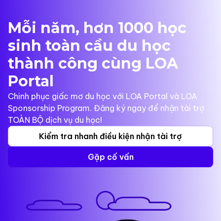
Mỗi năm, hơn 1000 học
sinh toàn cầu du học
thành công cùng LOA
Portal
Chinh phục giấc mơ du học với LOA Portal và LOA
Sponsorship Program. Đăng ký ngay để nhận tài trợ
TOÀN BỘ dịch vụ du học!
Kiểm tra nhanh điều kiện nhận tài trợ
Gặp cố vấn