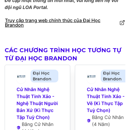
Để cập nhật thông tin mới nhất, vui lòng liên hệ với
đội ngũ LOA Portal.
Truy cập trang web chính thức của Đại Học
Brandon
CÁC CHƯƠNG TRÌNH HỌC TƯƠNG TỰ
TỪ ĐẠI HỌC BRANDON
Đại Học
Đại Học
Brandon
Brandon
Cử Nhân Nghệ 
Cử Nhân Nghệ 
Thuật Tinh Xảo - 
Thuật Tinh Xảo - 
Nghệ Thuật Người 
Vẽ (Kì Thực Tập 
Bản Xứ (Kì Thực 
Tuỳ Chọn)
Tập Tuỳ Chọn)
Bằng Cử Nhân
Bằng Cử Nhân
(
4 Năm
)