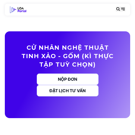
CỬ NHÂN NGHỆ THUẬT
TINH XẢO - GỐM (KÌ THỰC
TẬP TUỲ CHỌN)
NỘP ĐƠN
ĐẶT LỊCH TƯ VẤN