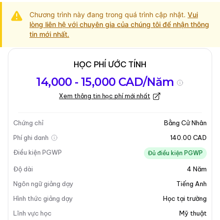
Chương trình này đang trong quá trình cập nhật.
Vui
lòng liên hệ với chuyên gia của chúng tôi để nhận thông
tin mới nhất.
HỌC PHÍ ƯỚC TÍNH
Tổng quan về
Yêu Cầu Nhập
Kỳ nhập học
14,000 - 15,000 CAD/Năm
chương trình
Học
Xem thông tin học phí mới nhất
Cập nhật lần cuối vào 31-03-2025
Tổng quan về chương trình
Chứng chỉ
Bằng Cử Nhân
Phí ghi danh
140.00 CAD
Tổng Quan Chương Trình
Điều kiện PGWP
Đủ điều kiện PGWP
Độ dài
4
Năm
Chương trình
Cử Nhân Nghệ Thuật Tinh Xảo - Gốm
tại Brandon University là một chương trình chuyên
Ngôn ngữ giảng dạy
Tiếng Anh
nghiệp, dựa trên studio, được thiết kế để phát triển kỹ
Hình thức giảng dạy
Học tại trường
năng và kiến thức nghệ thuật. Chương trình này cung
Lĩnh vực học
Mỹ thuật
cấp một nền giáo dục toàn diện về gốm, cho phép