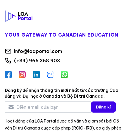
YOUR GATEWAY TO CANADIAN EDUCATION
info@loaportal.com
(+84) 966 368 903
Facebook
Instagram
LinkedIn
Zalo
WhatsApp
Đăng ký để nhận thông tin mới nhất từ các trường Cao
đẳng và Đại học ở Canada và Bộ Di trú Canada.
Đăng kí
Hoạt động của LOA Portal được cố vấn và giám sát bởi Cố
vấn Di trú Canada được cấp phép (RCIC-IRB), có giấy phép