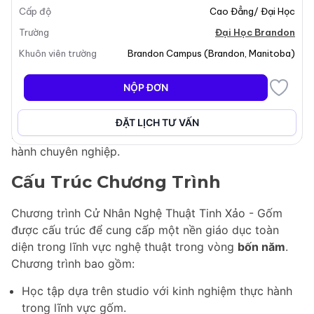
Cấp độ
Cao Đẳng/ Đại Học
sinh viên khám phá các kỹ thuật khác nhau như xây
dựng bằng tay và ném trên bàn xoay. Sinh viên sẽ
Trường
Đại Học Brandon
tham gia vào một chương trình giảng dạy phong phú
Khuôn viên trường
Brandon Campus
(
Brandon
,
Manitoba
)
bao gồm các lớp học studio nghệ thuật, các bài giảng
về lịch sử nghệ thuật và văn hóa thị giác, cũng như
NỘP ĐƠN
các khóa học kinh doanh. Chương trình nhằm chuẩn bị
cho sinh viên một sự nghiệp thành công trong lĩnh vực
ĐẶT LỊCH TƯ VẤN
nghệ thuật, nhấn mạnh cả sự thể hiện sáng tạo và thực
hành chuyên nghiệp.
Cấu Trúc Chương Trình
Chương trình Cử Nhân Nghệ Thuật Tinh Xảo - Gốm
được cấu trúc để cung cấp một nền giáo dục toàn
diện trong lĩnh vực nghệ thuật trong vòng
bốn năm
.
Chương trình bao gồm:
Học tập dựa trên studio với kinh nghiệm thực hành
trong lĩnh vực gốm.