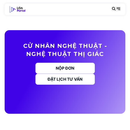
CỬ NHÂN NGHỆ THUẬT -
NGHỆ THUẬT THỊ GIÁC
NỘP ĐƠN
ĐẶT LỊCH TƯ VẤN