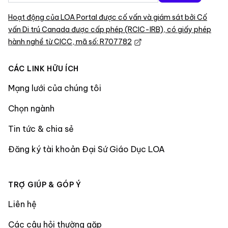
Hoạt động của LOA Portal được cố vấn và giám sát bởi Cố
vấn Di trú Canada được cấp phép (RCIC-IRB), có giấy phép
hành nghề từ CICC, mã số: R707782
CÁC LINK HỮU ÍCH
Mạng lưới của chúng tôi
Chọn ngành
Tin tức & chia sẻ
Đăng ký tài khoản Đại Sứ Giáo Dục LOA
TRỢ GIÚP & GÓP Ý
Liên hệ
Các câu hỏi thường gặp