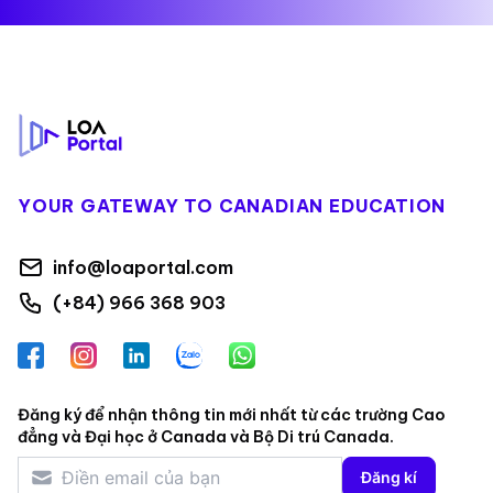
Footer
YOUR GATEWAY TO CANADIAN EDUCATION
info@loaportal.com
(+84) 966 368 903
Facebook
Instagram
LinkedIn
Zalo
WhatsApp
Đăng ký để nhận thông tin mới nhất từ các trường Cao
đẳng và Đại học ở Canada và Bộ Di trú Canada.
Đăng kí