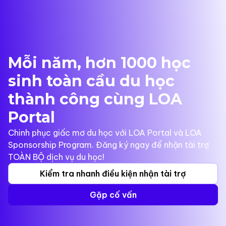
Mỗi năm, hơn 1000 học
sinh toàn cầu du học
thành công cùng LOA
Portal
Chinh phục giấc mơ du học với LOA Portal và LOA
Sponsorship Program. Đăng ký ngay để nhận tài trợ
TOÀN BỘ dịch vụ du học!
Kiểm tra nhanh điều kiện nhận tài trợ
Gặp cố vấn