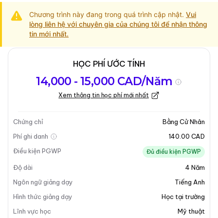
Chương trình này đang trong quá trình cập nhật.
Vui
lòng liên hệ với chuyên gia của chúng tôi để nhận thông
tin mới nhất.
HỌC PHÍ ƯỚC TÍNH
Tổng quan về
Yêu Cầu Nhập
Kỳ nhập học
14,000 - 15,000 CAD/Năm
chương trình
Học
Xem thông tin học phí mới nhất
Cập nhật lần cuối vào 31-03-2025
Tổng quan về chương trình
Chứng chỉ
Bằng Cử Nhân
Phí ghi danh
140.00 CAD
Tổng Quan Chương Trình
Điều kiện PGWP
Đủ điều kiện PGWP
Độ dài
4
Năm
Cử Nhân Nghệ Thuật - Nghệ Thuật Thị Giác tại
Brandon University được thiết kế cho những sinh viên
Ngôn ngữ giảng dạy
Tiếng Anh
mong muốn khám phá sự sáng tạo của họ thông qua
Hình thức giảng dạy
Học tại trường
nhiều phương tiện nghệ thuật khác nhau. Chương trình
Lĩnh vực học
Mỹ thuật
này khuyến khích sinh viên tham gia vào cộng đồng