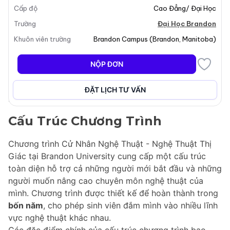
Cấp độ
Cao Đẳng/ Đại Học
nghệ thuật địa phương đồng thời hiểu rõ vai trò của
họ trong thế giới nghệ thuật rộng lớn hơn. Sinh viên sẽ
Trường
Đại Học Brandon
có cơ hội thể hiện bản thân thông qua vẽ, sơn, đất sét,
Khuôn viên trường
Brandon Campus
(
Brandon
,
Manitoba
)
in ấn và các hình thức nghệ thuật truyền thống của
người bản địa. Chương trình nhằm phát triển cả kỹ
NỘP ĐƠN
năng kỹ thuật và sự trân trọng sâu sắc đối với nghệ
thuật, chuẩn bị cho sinh viên một sự nghiệp chuyên
ĐẶT LỊCH TƯ VẤN
nghiệp với tư cách là những nghệ sĩ thị giác thực hành.
Cấu Trúc Chương Trình
Chương trình Cử Nhân Nghệ Thuật - Nghệ Thuật Thị
Giác tại Brandon University cung cấp một cấu trúc
toàn diện hỗ trợ cả những người mới bắt đầu và những
người muốn nâng cao chuyên môn nghệ thuật của
mình. Chương trình được thiết kế để hoàn thành trong
bốn năm
, cho phép sinh viên đắm mình vào nhiều lĩnh
vực nghệ thuật khác nhau.
Các đặc điểm chính của cấu trúc chương trình bao