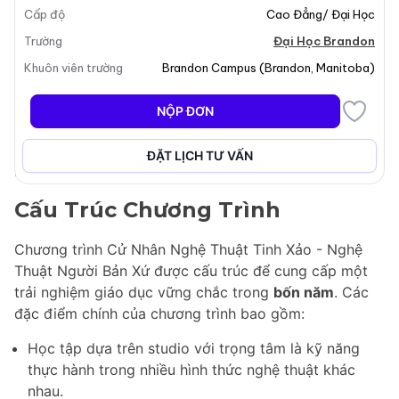
Cấp độ
Cao Đẳng/ Đại Học
trong khi tập trung vào Nghệ Thuật Người Bản Xứ. Nó
bao gồm một chương trình giảng dạy toàn diện bao
Trường
Đại Học Brandon
gồm các lớp học studio nghệ thuật, các bài giảng về
Khuôn viên trường
Brandon Campus
(
Brandon
,
Manitoba
)
lịch sử nghệ thuật và văn hóa thị giác, cùng với các
khóa học kinh doanh thiết yếu. Sinh viên được khuyến
NỘP ĐƠN
khích tham gia vào nhiều thực hành nghệ thuật khác
nhau, chuẩn bị cho họ một sự nghiệp thành công trong
ĐẶT LỊCH TƯ VẤN
lĩnh vực nghệ thuật.
Cấu Trúc Chương Trình
Chương trình Cử Nhân Nghệ Thuật Tinh Xảo - Nghệ
Thuật Người Bản Xứ được cấu trúc để cung cấp một
trải nghiệm giáo dục vững chắc trong
bốn năm
. Các
đặc điểm chính của chương trình bao gồm:
Học tập dựa trên studio với trọng tâm là kỹ năng
thực hành trong nhiều hình thức nghệ thuật khác
nhau.