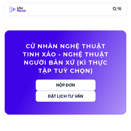
CỬ NHÂN NGHỆ THUẬT
TINH XẢO - NGHỆ THUẬT
NGƯỜI BẢN XỨ (KÌ THỰC
TẬP TUỲ CHỌN)
NỘP ĐƠN
ĐẶT LỊCH TƯ VẤN