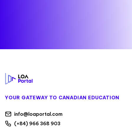
Footer
YOUR GATEWAY TO CANADIAN EDUCATION
info@loaportal.com
(+84) 966 368 903