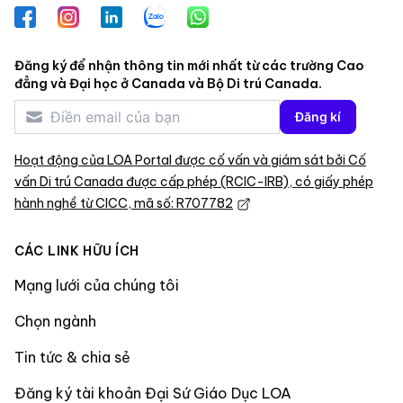
Facebook
Instagram
LinkedIn
Zalo
WhatsApp
Đăng ký để nhận thông tin mới nhất từ các trường Cao
đẳng và Đại học ở Canada và Bộ Di trú Canada.
Đăng kí
Hoạt động của LOA Portal được cố vấn và giám sát bởi Cố
vấn Di trú Canada được cấp phép (RCIC-IRB), có giấy phép
hành nghề từ CICC, mã số: R707782
CÁC LINK HỮU ÍCH
Mạng lưới của chúng tôi
Chọn ngành
Tin tức & chia sẻ
Đăng ký tài khoản Đại Sứ Giáo Dục LOA