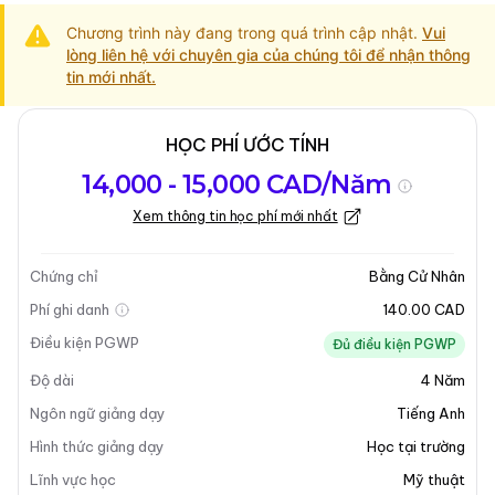
Chương trình này đang trong quá trình cập nhật.
Vui
lòng liên hệ với chuyên gia của chúng tôi để nhận thông
tin mới nhất.
HỌC PHÍ ƯỚC TÍNH
Tổng quan về
Yêu Cầu Nhập
Kỳ nhập học
14,000 - 15,000 CAD/Năm
chương trình
Học
Xem thông tin học phí mới nhất
Cập nhật lần cuối vào 31-03-2025
Tổng quan về chương trình
Chứng chỉ
Bằng Cử Nhân
Phí ghi danh
140.00 CAD
Tổng Quan Chương Trình
Điều kiện PGWP
Đủ điều kiện PGWP
Độ dài
4
Năm
Cử Nhân Nghệ Thuật Tinh Xảo - Nghệ Thuật Người
Bản Xứ là một chương trình chuyên nghiệp, dựa trên
Ngôn ngữ giảng dạy
Tiếng Anh
studio, được thiết kế để phát triển kỹ năng và kiến
Hình thức giảng dạy
Học tại trường
thức nghệ thuật. Chương trình này cung cấp cho sinh
Lĩnh vực học
Mỹ thuật
viên cơ hội khám phá nhiều hướng sáng tạo khác nhau