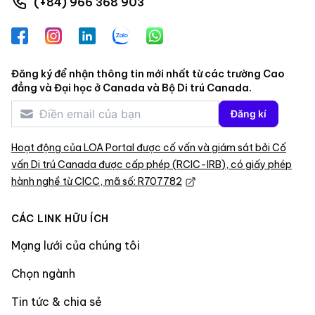
(+84) 966 368 903
Facebook
Instagram
LinkedIn
Zalo
WhatsApp
Đăng ký để nhận thông tin mới nhất từ các trường Cao
đẳng và Đại học ở Canada và Bộ Di trú Canada.
Đăng kí
Hoạt động của LOA Portal được cố vấn và giám sát bởi Cố
vấn Di trú Canada được cấp phép (RCIC-IRB), có giấy phép
hành nghề từ CICC, mã số: R707782
CÁC LINK HỮU ÍCH
Mạng lưới của chúng tôi
Chọn ngành
Tin tức & chia sẻ