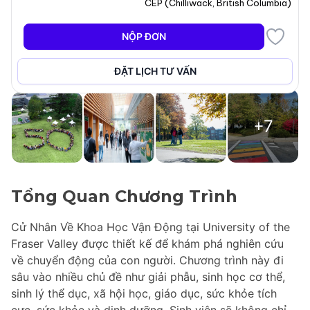
CEP
(
Chilliwack
,
British Columbia
)
NỘP ĐƠN
ĐẶT LỊCH TƯ VẤN
+7
Tổng Quan Chương Trình
Cử Nhân Về Khoa Học Vận Động tại University of the
Fraser Valley được thiết kế để khám phá nghiên cứu
về chuyển động của con người. Chương trình này đi
sâu vào nhiều chủ đề như giải phẫu, sinh học cơ thể,
sinh lý thể dục, xã hội học, giáo dục, sức khỏe tích
cực, sức khỏe và dinh dưỡng. Sinh viên sẽ không chỉ