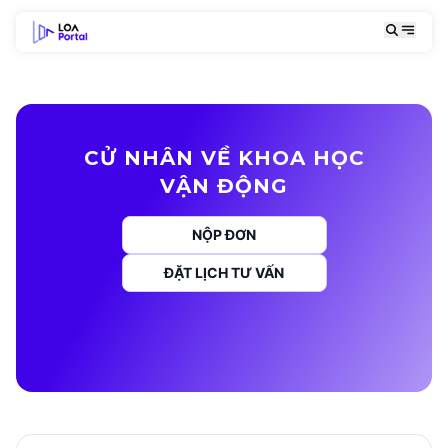
CỬ NHÂN VỀ KHOA HỌC
VẬN ĐỘNG
NỘP ĐƠN
ĐẶT LỊCH TƯ VẤN