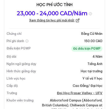
HỌC PHÍ ƯỚC TÍNH
Tổng quan về
Yêu Cầu Nhập
Kỳ nhập học
23,000 - 24,000 CAD/Năm
chương trình
Học
Xem thông tin học phí mới nhất
Cập nhật lần cuối vào 09-12-2025
Tổng quan về chương trình
Chứng chỉ
Bằng Cử Nhân
Phí ghi danh
150.00 CAD
Điều kiện PGWP
Đủ điều kiện PGWP
Độ dài
4
Năm
Ngôn ngữ giảng dạy
Tiếng Anh
Hình thức giảng dạy
Học tại trường
Lĩnh vực học
Y tế và Y học
Cấp độ
Cao Đẳng/ Đại Học
Trường
Đại Học Fraser Valley - UFV
Khuôn viên trường
Abbotsford Campus
(
Abbotsford
,
British Columbia
)
,
Chilliwack Campus at