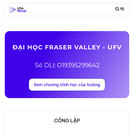
ĐẠI HỌC FRASER VALLEY - UFV
Số DLI: O19395299642
Xem chương trình học của trường
CÔNG LẬP
Mô tả trường
Địa chỉ khuôn viên