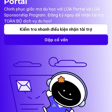
Portal
Chinh phục giấc mơ du học với LOA Portal và LOA
Sponsorship Program. Đăng ký ngay để nhận tài trợ
TOÀN BỘ dịch vụ du học!
Kiểm tra nhanh điều kiện nhận tài trợ
Gặp cố vấn