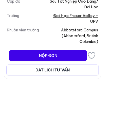
Cấp độ
Sau Tốt Nghiệp Cao Đẳng/
Đại Học
Trường
Đại Học Fraser Valley -
UFV
Khuôn viên trường
Abbotsford Campus
(
Abbotsford
,
British
Columbia
)
NỘP ĐƠN
ĐẶT LỊCH TƯ VẤN