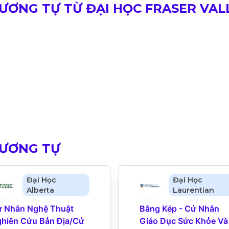
ƠNG TỰ TỪ ĐẠI HỌC FRASER VALL
TƯƠNG TỰ
Đại Học
Đại Học
Alberta
Laurentian
 Nhân Nghệ Thuật 
Bằng Kép - Cử Nhân 
hiên Cứu Bản Địa/Cử 
Giáo Dục Sức Khỏe Và 