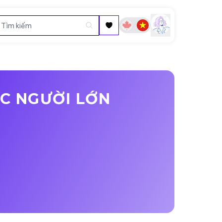
C NGƯỜI LỚN