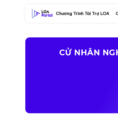
Chương Trình Tài Trợ LOA
C
CỬ NHÂN NG