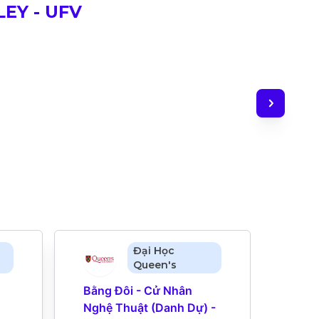
EY - UFV
Đại Học
Queen's
Bằng Đôi - Cử Nhân 
Bằng
Nghệ Thuật (Danh Dự) - 
Nghệ