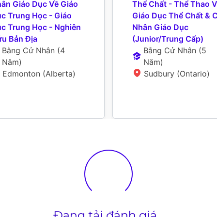
ân Giáo Dục Về Giáo 
Thể Chất - Thể Thao V
c Trung Học - Giáo 
Giáo Dục Thể Chất & C
c Trung Học - Nghiên 
Nhân Giáo Dục 
u Bản Địa
(Junior/Trung Cấp)
Bằng Cử Nhân
 (
4 
Bằng Cử Nhân
 (
5 
Năm
)
Năm
)
Edmonton (Alberta)
Sudbury (Ontario)
Đang tải đánh giá...