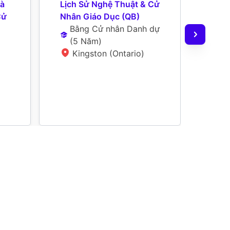
à 
Lịch Sử Nghệ Thuật & Cử 
Tính
ử 
Nhân Giáo Dục (QB)
Thuậ
Bằng Cử nhân Danh dự
Nhân
(
5 Năm
)
Bằ
Kingston (Ontario)
(
5
K