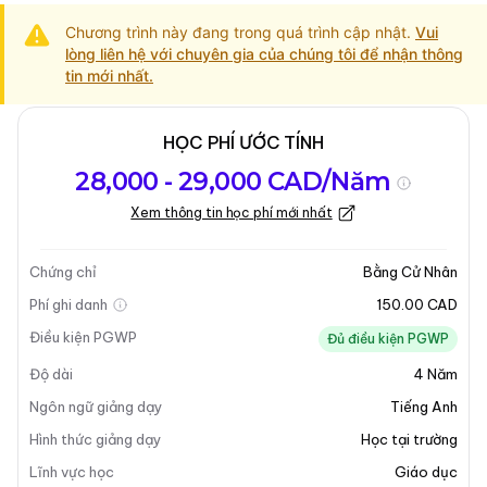
Chương trình này đang trong quá trình cập nhật.
Vui
lòng liên hệ với chuyên gia của chúng tôi để nhận thông
tin mới nhất.
HỌC PHÍ ƯỚC TÍNH
Tổng quan về
Yêu Cầu Nhập
Kỳ nhập học
28,000 - 29,000 CAD/Năm
chương trình
Học
Xem thông tin học phí mới nhất
Tổng quan về chương trình
Chứng chỉ
Bằng Cử Nhân
Tổng Quan Chương Trình
Phí ghi danh
150.00 CAD
Điều kiện PGWP
Đủ điều kiện PGWP
Chương trình
Cử Nhân Sư Phạm - Lớp 7 đến Lớp 12
Độ dài
4
Năm
(P30)
tại Đại Học Nipissing là một chương trình nổi
bật từ
Trường Schulich về Giáo Dục
. Chương trình
Ngôn ngữ giảng dạy
Tiếng Anh
này được thiết kế để đáp ứng các yêu cầu do
Trường
Hình thức giảng dạy
Học tại trường
Cao Đẳng Giáo Viên Ontario
đặt ra cho chứng nhận
Lĩnh vực học
Giáo dục
giáo viên, cụ thể là
Chứng Chỉ Đủ Điều Kiện
. Nó được