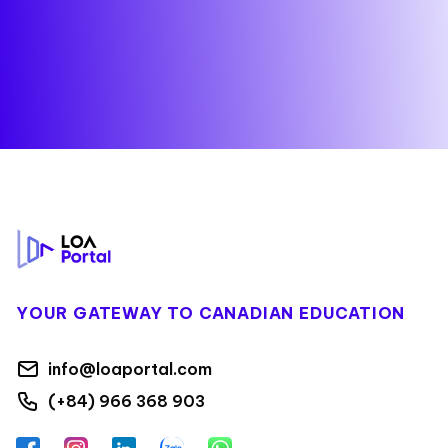
Footer
YOUR GATEWAY TO CANADIAN EDUCATION
info@loaportal.com
(+84) 966 368 903