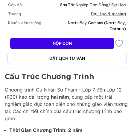
Cấp độ
Sau Tốt Nghiệp Cao Đẳng/ Đại Học
điều chỉnh cho những cá nhân đã hoàn thành một
bằng đại học được công nhận từ một trường đại học
Trường
Đại Học Nipissing
được công nhận. Chương trình nhấn mạnh một khung
Khuôn viên trường
North Bay Campus
(
North Bay
,
học thuật nghiêm ngặt, đòi hỏi mức độ cam kết và
Ontario
)
trách nhiệm cao từ sinh viên. Các sinh viên tốt nghiệp
sẽ được chuẩn bị tốt để bước vào nghề giáo, trang bị
NỘP ĐƠN
những kỹ năng và kiến thức cần thiết để tạo ra một
môi trường học tập tích cực cho các học sinh tương
ĐẶT LỊCH TƯ VẤN
lai của họ.
Cấu Trúc Chương Trình
Chương trình Cử Nhân Sư Phạm - Lớp 7 đến Lớp 12
(P30) kéo dài trong
hai năm
, cung cấp một trải
nghiệm giáo dục toàn diện cho những giáo viên tương
lai. Các chi tiết chính của cấu trúc chương trình bao
gồm:
Thời Gian Chương Trình:
2 năm