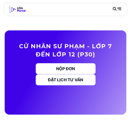
CỬ NHÂN SƯ PHẠM - LỚP 7
ĐẾN LỚP 12 (P30)
NỘP ĐƠN
ĐẶT LỊCH TƯ VẤN