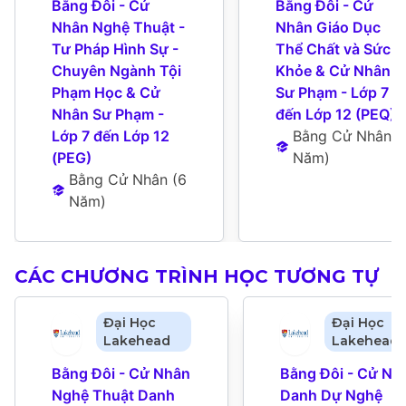
Bằng Đôi - Cử 
Bằng Đôi - Cử 
Nhân Nghệ Thuật - 
Nhân Giáo Dục 
Tư Pháp Hình Sự - 
Thể Chất và Sức 
Chuyên Ngành Tội 
Khỏe & Cử Nhân 
Phạm Học & Cử 
Sư Phạm - Lớp 7 
Nhân Sư Phạm - 
đến Lớp 12 (PEQ)
Lớp 7 đến Lớp 12 
Bằng Cử Nhân
 (
6
(PEG)
Năm
)
Bằng Cử Nhân
 (
6 
Năm
)
CÁC CHƯƠNG TRÌNH HỌC TƯƠNG TỰ
Đại Học
Đại Học
Lakehead
Lakehead
Bằng Đôi - Cử Nhân 
Bằng Đôi - Cử Nhâ
Nghệ Thuật Danh 
Danh Dự Nghệ 