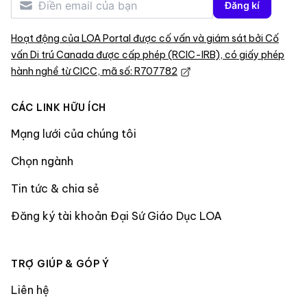
Đăng kí
Hoạt động của LOA Portal được cố vấn và giám sát bởi Cố
vấn Di trú Canada được cấp phép (RCIC-IRB), có giấy phép
hành nghề từ CICC, mã số: R707782
CÁC LINK HỮU ÍCH
Mạng lưới của chúng tôi
Chọn ngành
Tin tức & chia sẻ
Đăng ký tài khoản Đại Sứ Giáo Dục LOA
TRỢ GIÚP & GÓP Ý
Liên hệ