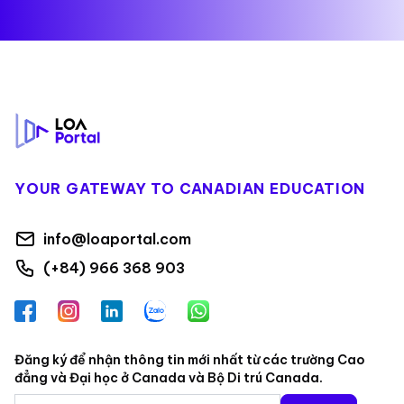
Footer
YOUR GATEWAY TO CANADIAN EDUCATION
info@loaportal.com
(+84) 966 368 903
Facebook
Instagram
LinkedIn
Zalo
WhatsApp
Đăng ký để nhận thông tin mới nhất từ các trường Cao
đẳng và Đại học ở Canada và Bộ Di trú Canada.