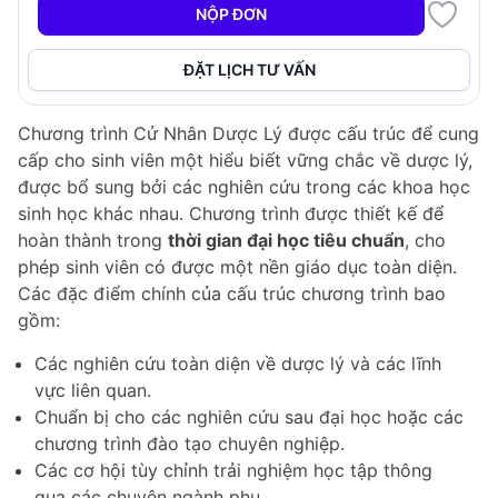
thành một lĩnh vực nghiên cứu thiết yếu trong khoa
NỘP ĐƠN
học sinh học.
ĐẶT LỊCH TƯ VẤN
Cấu Trúc Chương Trình
Chương trình Cử Nhân Dược Lý được cấu trúc để cung
cấp cho sinh viên một hiểu biết vững chắc về dược lý,
được bổ sung bởi các nghiên cứu trong các khoa học
sinh học khác nhau. Chương trình được thiết kế để
hoàn thành trong
thời gian đại học tiêu chuẩn
, cho
phép sinh viên có được một nền giáo dục toàn diện.
Các đặc điểm chính của cấu trúc chương trình bao
gồm:
Các nghiên cứu toàn diện về dược lý và các lĩnh
vực liên quan.
Chuẩn bị cho các nghiên cứu sau đại học hoặc các
chương trình đào tạo chuyên nghiệp.
Các cơ hội tùy chỉnh trải nghiệm học tập thông
qua các chuyên ngành phụ.