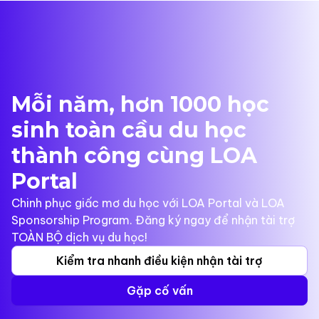
Mỗi năm, hơn 1000 học
sinh toàn cầu du học
thành công cùng LOA
Portal
Chinh phục giấc mơ du học với LOA Portal và LOA
Sponsorship Program. Đăng ký ngay để nhận tài trợ
TOÀN BỘ dịch vụ du học!
Kiểm tra nhanh điều kiện nhận tài trợ
Gặp cố vấn