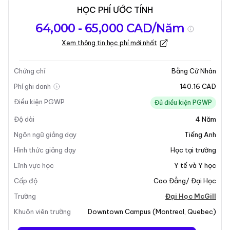
HỌC PHÍ ƯỚC TÍNH
Tổng quan về
Yêu Cầu Nhập
Kỳ nhập học
64,000 - 65,000 CAD/Năm
chương trình
Học
Xem thông tin học phí mới nhất
Cập nhật lần cuối vào 05-01-2026
Tổng quan về chương trình
Chứng chỉ
Bằng Cử Nhân
Phí ghi danh
140.16 CAD
Tổng Quan Chương Trình
Điều kiện PGWP
Đủ điều kiện PGWP
Độ dài
4
Năm
Chương trình
Cử Nhân Dược Lý
tại Đại Học McGill
cung cấp một nền tảng toàn diện về dược lý và các
Ngôn ngữ giảng dạy
Tiếng Anh
lĩnh vực liên quan. Chương trình này được thiết kế để
Hình thức giảng dạy
Học tại trường
chuẩn bị cho sinh viên cho các nghiên cứu nâng cao
Lĩnh vực học
Y tế và Y học
trong khoa học sinh học hoặc khoa học môi trường,
Cấp độ
Cao Đẳng/ Đại Học
cũng như các chương trình chuyên nghiệp như y học,
nha khoa, điều dưỡng và khoa học thú y. Dược lý là
Trường
Đại Học McGill
một lĩnh vực đa ngành tập trung vào việc hiểu các
Khuôn viên trường
Downtown Campus
(
Montreal
,
Quebec
)
bệnh và phát triển các liệu pháp mới, làm cho nó trở