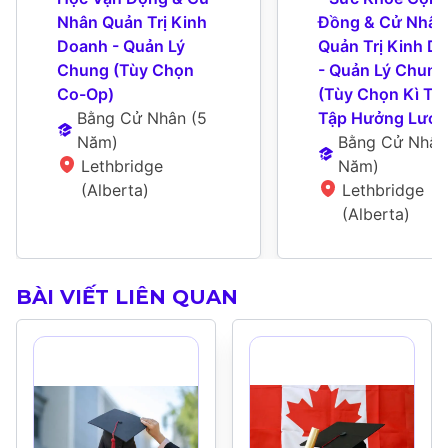
Nhân Quản Trị Kinh 
Đồng & Cử Nhân 
Doanh - Quản Lý 
Quản Trị Kinh Do
Chung (Tùy Chọn 
- Quản Lý Chung 
Co-Op)
(Tùy Chọn Kì Thự
Bằng Cử Nhân
 (
5 
Tập Hưởng Lươn
Năm
)
Bằng Cử Nhân
Lethbridge 
Năm
)
(Alberta)
Lethbridge 
(Alberta)
BÀI VIẾT LIÊN QUAN