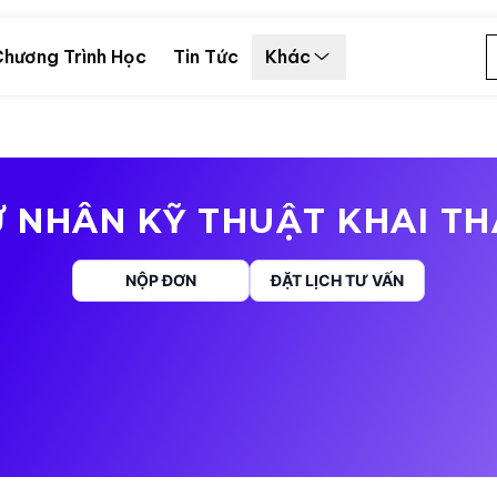
hương Trình Học
Tin Tức
Khác
 NHÂN KỸ THUẬT KHAI T
NỘP ĐƠN
ĐẶT LỊCH TƯ VẤN