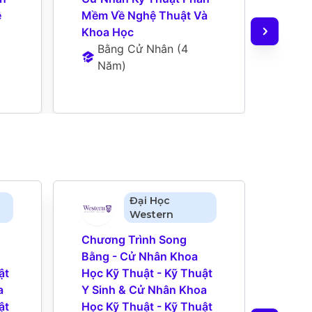
 
Mềm Về Nghệ Thuật Và 
Tạo 
Khoa Học
Khoa
Bằng Cử Nhân
 (
4 
B
Năm
)
N
Đại Học
Western
Chương Trình Song 
Chươ
Bằng - Cử Nhân Khoa 
Bằng
t 
Học Kỹ Thuật - Kỹ Thuật 
Học 
 
Y Sinh & Cử Nhân Khoa 
Y Si
t 
Học Kỹ Thuật - Kỹ Thuật 
Học 