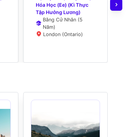
Hóa Học (Ee) (Kì Thực 
Mech
Tập Hưởng Lương)
B
Bằng Cử Nhân
 (
5 
N
Năm
)
L
London (Ontario)