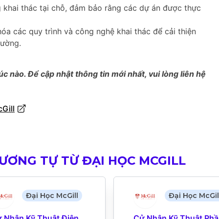
khai thác tại chỗ, đảm bảo rằng các dự án được thực
hóa các quy trình và công nghệ khai thác để cải thiện
rường.
úc nào. Để cập nhật thông tin mới nhất, vui lòng liên hệ
Gill
ƯƠNG TỰ TỪ ĐẠI HỌC MCGILL
Đại Học McGill
Đại Học McGil
 Nhân Kỹ Thuật Điện 
Cử Nhân Kỹ Thuật Phầ