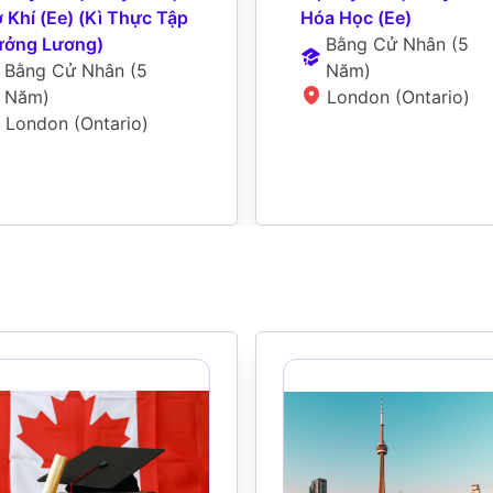
 Khí (Ee) (Kì Thực Tập 
Hóa Học (Ee)
ởng Lương)
Bằng Cử Nhân
 (
5 
Bằng Cử Nhân
 (
5 
Năm
)
Năm
)
London (Ontario)
London (Ontario)