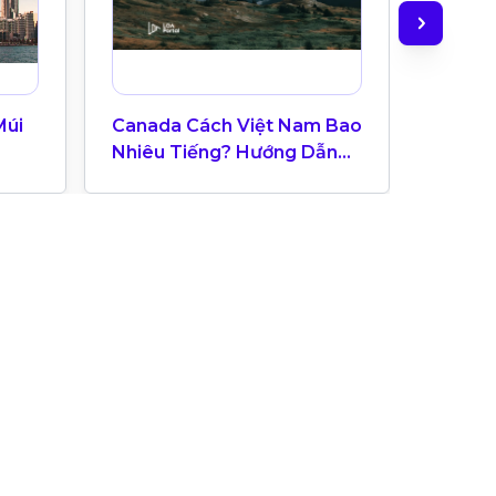
Múi
Canada Cách Việt Nam Bao
Check-
Nhiêu Tiếng? Hướng Dẫn
Hệ Thạ
Múi Giờ Canada Cho Du
Học Sinh