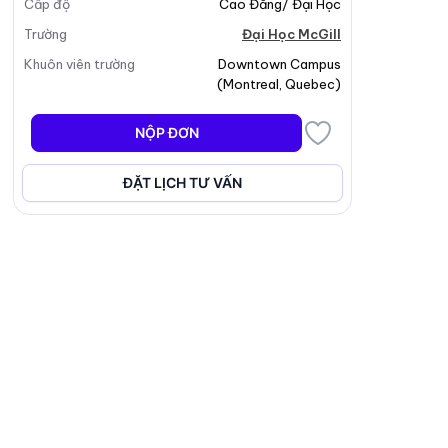
Cấp độ
Cao Đẳng/ Đại Học
Trường
Đại Học McGill
Khuôn viên trường
Downtown Campus
(
Montreal
,
Quebec
)
NỘP ĐƠN
ĐẶT LỊCH TƯ VẤN