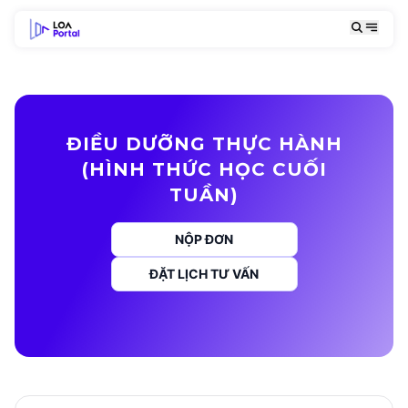
ĐIỀU DƯỠNG THỰC HÀNH
(HÌNH THỨC HỌC CUỐI
TUẦN)
NỘP ĐƠN
ĐẶT LỊCH TƯ VẤN