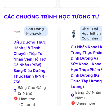
CÁC CHƯƠNG TRÌNH HỌC TƯƠNG TỰ
Cao Đẳng
Ubc - Đại
Mohawk
Học British
Columbia
Điều Dưỡng Thực 
Cử Nhân Khoa Học 
Hành (Lộ Trình 
Trong Thực Phẩm, 
Chuyển Tiếp Từ 
Dinh Dưỡng Và 
Nhân Viên Hỗ Trợ 
Sức Khỏe - Khoa 
Cá Nhân (PSW) 
Học Thực Phẩm Và 
Sang Điều Dưỡng 
Dinh Dưỡng (Kì 
Thực Hành (PN)) - 
Thực Tập Hưởng 
758
Lương)
Bằng Cao Đẳng
Bằng Cử Nhân
 (
5 
(
2 Năm
)
Năm
)
Hamilton 
Vancouver 
(Ontario)