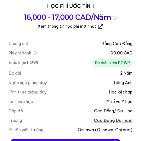
HỌC PHÍ ƯỚC TÍNH
Tổng quan về
Yêu Cầu Nhập
Kỳ nhập học
16,000 - 17,000 CAD/Năm
chương trình
Học
Xem thông tin học phí mới nhất
Cập nhật lần cuối vào 04-02-2026
Tổng quan về chương trình
Chứng chỉ
Bằng Cao Đẳng
Phí ghi danh
100.00 CAD
Tổng Quan Chương Trình
Điều kiện PGWP
Đủ điều kiện PGWP
Độ dài
2
Năm
Chương trình
Điều Dưỡng Thực Hành
được thiết kế
để trang bị cho sinh viên tốt nghiệp những kỹ năng và
Ngôn ngữ giảng dạy
Tiếng Anh
thái độ cần thiết để hành nghề như những y tá thực
Hình thức giảng dạy
Học kết hợp
hành an toàn, có năng lực và chuyên nghiệp. Chương
Lĩnh vực học
Y tế và Y học
trình này nhấn mạnh tầm quan trọng của việc kết hợp
Cấp độ
Cao Đẳng/ Đại Học
kiến thức, kỹ năng và phán đoán để cung cấp dịch vụ
chăm sóc y tế đạo đức phù hợp với nhu cầu độc đáo
Trường
Cao Đẳng Durham
của bệnh nhân trong các thách thức sức khỏe khác
Khuôn viên trường
Oshawa
(
Oshawa
,
Ontario
)
nhau. Hình thức học cuối tuần bao gồm các lớp vào