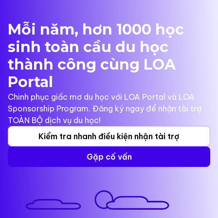
Mỗi năm, hơn 1000 học
sinh toàn cầu du học
thành công cùng LOA
Portal
Chinh phục giấc mơ du học với LOA Portal và LOA
Sponsorship Program. Đăng ký ngay để nhận tài trợ
TOÀN BỘ dịch vụ du học!
Kiểm tra nhanh điều kiện nhận tài trợ
Gặp cố vấn