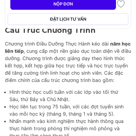
tối thứ Sáu, thứ Bảy và Chủ Nhật, giúp dễ dàng tiếp
NỘP ĐƠN
cận cho những người có cam kết vào các ngày trong
tuần.
ĐẶT LỊCH TƯ VẤN
Cấu Trúc Chương Trình
Chương trình Điều Dưỡng Thực Hành kéo dài
năm học
liên tiếp
, cung cấp một nền giáo dục toàn diện về điều
dưỡng. Chương trình được giảng dạy theo hình thức
kết hợp, kết hợp giữa học trực tiếp và học trực tuyến
để tăng cường tính linh hoạt cho sinh viên. Các đặc
điểm chính của cấu trúc chương trình bao gồm:
Hình thức học cuối tuần với các lớp vào tối thứ
Sáu, thứ Bảy và Chủ Nhật.
Học liên tục trong 75 tuần, với các đợt tuyển sinh
vào mỗi học kỳ (tháng 9, tháng 1 và tháng 5).
Nhấn mạnh vào kinh nghiệm thực hành thông qua
thực hành trong phòng thí nghiệm mô phỏng và
thực tập lâm sàng thực tế.