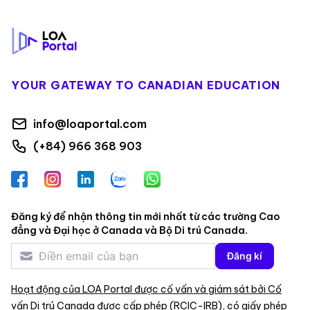
Footer
YOUR GATEWAY TO CANADIAN EDUCATION
info@loaportal.com
(+84) 966 368 903
Facebook
Instagram
LinkedIn
Zalo
WhatsApp
Đăng ký để nhận thông tin mới nhất từ các trường Cao
đẳng và Đại học ở Canada và Bộ Di trú Canada.
Đăng kí
Hoạt động của LOA Portal được cố vấn và giám sát bởi Cố
vấn Di trú Canada được cấp phép (RCIC-IRB), có giấy phép