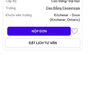
Cấp độ
Cao Đẳng/ Đại Học
Trường
Cao Đẳng Conestoga
Khuôn viên trường
Kitchener - Doon
(
Kitchener
,
Ontario
)
NỘP ĐƠN
ĐẶT LỊCH TƯ VẤN