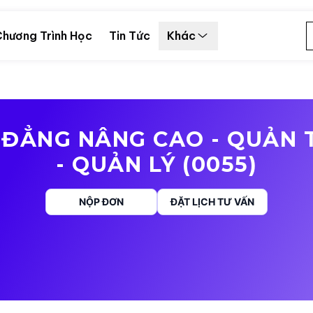
hương Trình Học
Tin Tức
Khác
ĐẲNG NÂNG CAO - QUẢN 
- QUẢN LÝ (0055)
NỘP ĐƠN
ĐẶT LỊCH TƯ VẤN