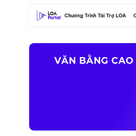
Chương Trình Tài Trợ LOA
C
VĂN BẰNG CAO 