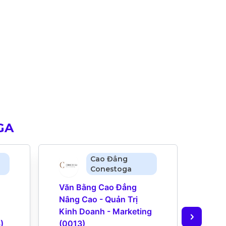
GA
Cao Đẳng
Conestoga
Văn Bằng Cao Đẳng 
Cử N
Nâng Cao - Quản Trị 
Doan
Kinh Doanh - Marketing 
Trị 
)
(0013)
(1172