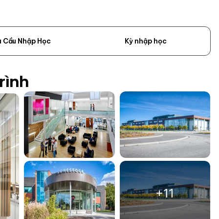
u Cầu Nhập Học
Kỳ nhập học
rình
+11