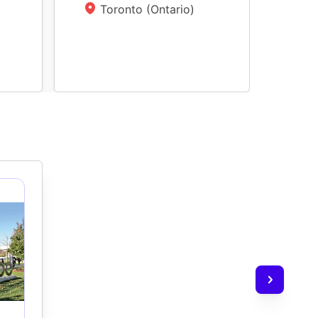
Toronto (Ontario)
Ca
T