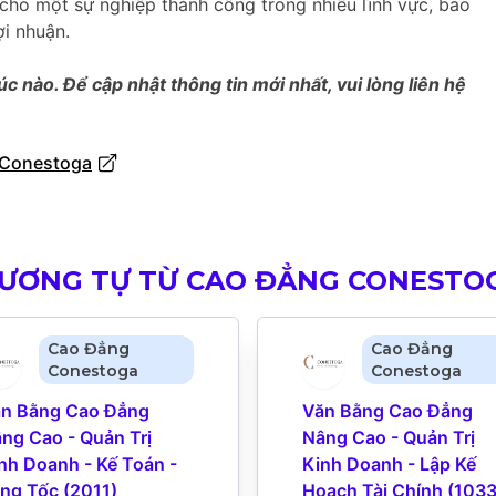
cho một sự nghiệp thành công trong nhiều lĩnh vực, bao
ợi nhuận.
úc nào. Để cập nhật thông tin mới nhất, vui lòng liên hệ
 Conestoga
TƯƠNG TỰ TỪ CAO ĐẲNG CONESTO
Cao Đẳng
Cao Đẳng
Conestoga
Conestoga
n Bằng Cao Đẳng 
Văn Bằng Cao Đẳng 
ng Cao - Quản Trị 
Nâng Cao - Quản Trị 
nh Doanh - Kế Toán - 
Kinh Doanh - Lập Kế 
ng Tốc (2011)
Hoạch Tài Chính (1033