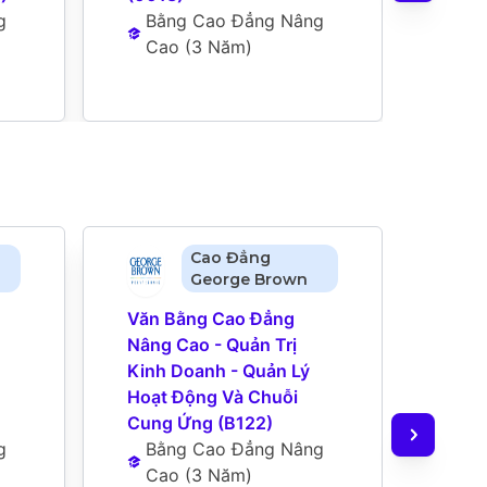
 
Bằng Cao Đẳng Nâng 
Hưởn
Cao
 (
3 Năm
)
Bằ
(
4
Cao Đẳng
George Brown
Văn Bằng Cao Đẳng 
Văn 
Nâng Cao - Quản Trị 
Nâng 
Kinh Doanh - Quản Lý 
Kinh
Hoạt Động Và Chuỗi 
Hoạt
Cung Ứng (B122)
Cung
 
Bằng Cao Đẳng Nâng 
Op T
Cao
 (
3 Năm
)
Bằ