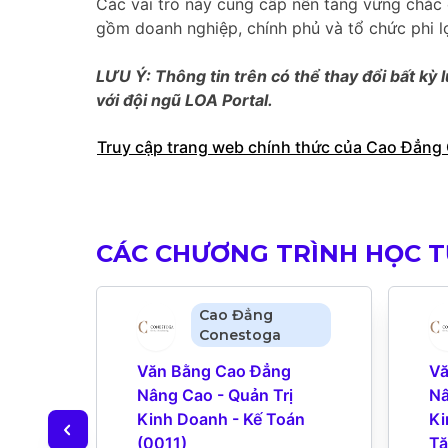
Các vai trò này cung cấp nền tảng vững chắc 
gồm doanh nghiệp, chính phủ và tổ chức phi l
LƯU Ý: Thông tin trên có thể thay đổi bất kỳ l
với đội ngũ LOA Portal.
Truy cập trang web chính thức của Cao Đẳng
CÁC CHƯƠNG TRÌNH HỌC 
Cao Đẳng
Conestoga
Văn Bằng Cao Đẳng 
Vă
Nâng Cao - Quản Trị 
Nâ
Kinh Doanh - Kế Toán 
Ki
(0011)
Tă