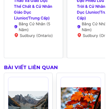
Thao Và Giáo Dục 
Đạo Phiêu Lưu Ng
Thể Chất & Cử Nhân 
Trời & Cử Nhân G
Giáo Dục 
Dục (Junior/Trun
(Junior/Trung Cấp)
Cấp)
Bằng Cử Nhân
 (
5 
Bằng Cử Nhân
Năm
)
Năm
)
Sudbury (Ontario)
Sudbury (Onta
BÀI VIẾT LIÊN QUAN