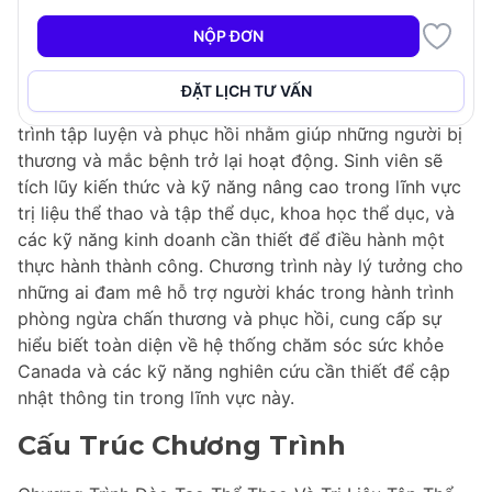
Chương Trình Đào Tạo Thể Thao Và Trị Liệu Tập Thể
NỘP ĐƠN
Dục, Bằng Cử Nhân được công nhận bởi Hiệp Hội Các
Nhà Trị Liệu Thể Thao Canada. Chương trình độc đáo
ĐẶT LỊCH TƯ VẤN
này tập trung vào thiết kế và ứng dụng các chương
trình tập luyện và phục hồi nhằm giúp những người bị
thương và mắc bệnh trở lại hoạt động. Sinh viên sẽ
tích lũy kiến thức và kỹ năng nâng cao trong lĩnh vực
trị liệu thể thao và tập thể dục, khoa học thể dục, và
các kỹ năng kinh doanh cần thiết để điều hành một
thực hành thành công. Chương trình này lý tưởng cho
những ai đam mê hỗ trợ người khác trong hành trình
phòng ngừa chấn thương và phục hồi, cung cấp sự
hiểu biết toàn diện về hệ thống chăm sóc sức khỏe
Canada và các kỹ năng nghiên cứu cần thiết để cập
nhật thông tin trong lĩnh vực này.
Cấu Trúc Chương Trình