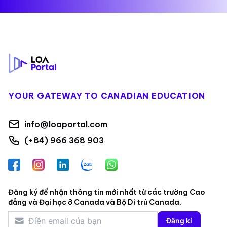
Footer
YOUR GATEWAY TO CANADIAN EDUCATION
info@loaportal.com
(+84) 966 368 903
Facebook
Instagram
LinkedIn
Zalo
WhatsApp
Đăng ký để nhận thông tin mới nhất từ các trường Cao
đẳng và Đại học ở Canada và Bộ Di trú Canada.
Đăng kí