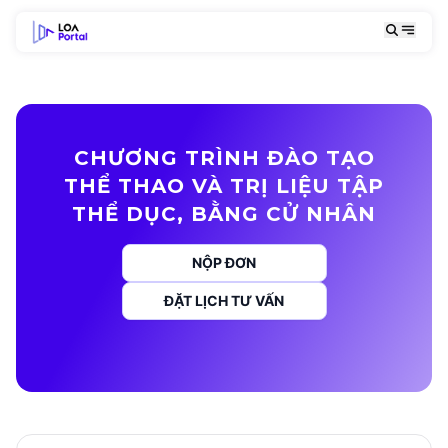
CHƯƠNG TRÌNH ĐÀO TẠO
THỂ THAO VÀ TRỊ LIỆU TẬP
THỂ DỤC, BẰNG CỬ NHÂN
NỘP ĐƠN
ĐẶT LỊCH TƯ VẤN