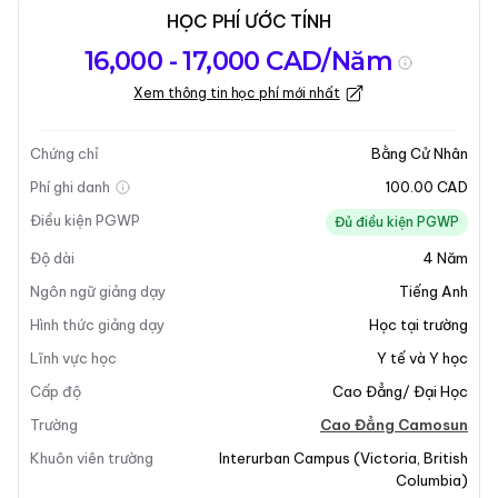
HỌC PHÍ ƯỚC TÍNH
Tổng quan về
Yêu Cầu Nhập
Kỳ nhập học
16,000 - 17,000 CAD/Năm
chương trình
Học
Xem thông tin học phí mới nhất
Cập nhật lần cuối vào 13-04-2026
Tổng quan về chương trình
Chứng chỉ
Bằng Cử Nhân
Phí ghi danh
100.00 CAD
Điều kiện PGWP
Đủ điều kiện PGWP
Độ dài
4
Năm
Ngôn ngữ giảng dạy
Tiếng Anh
Hình thức giảng dạy
Học tại trường
+15
Lĩnh vực học
Y tế và Y học
Cấp độ
Cao Đẳng/ Đại Học
Trường
Cao Đẳng Camosun
Khuôn viên trường
Interurban Campus
(
Victoria
,
British
Tổng Quan Chương Trình
Columbia
)