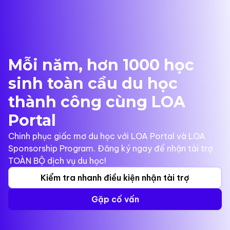
Mỗi năm, hơn 1000 học
sinh toàn cầu du học
thành công cùng LOA
Portal
Chinh phục giấc mơ du học với LOA Portal và LOA
Sponsorship Program. Đăng ký ngay để nhận tài trợ
TOÀN BỘ dịch vụ du học!
Kiểm tra nhanh điều kiện nhận tài trợ
Gặp cố vấn