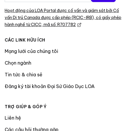
Hoạt động của LOA Portal được cố vấn và giám sát bởi Cố
vấn Di trú Canada được cấp phép (RCIC-IRB), có giấy phép
hành nghề từ CICC, mã số: R707782
CÁC LINK HỮU ÍCH
Mạng lưới của chúng tôi
Chọn ngành
Tin tức & chia sẻ
Đăng ký tài khoản Đại Sứ Giáo Dục LOA
TRỢ GIÚP & GÓP Ý
Liên hệ
Các câu hỏi thường gặp