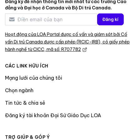
Đăng ký để nhận thông tin mới nhất từ các trường Cao
đẳng và Đại học ở Canada và Bộ Di trú Canada.
Đăng kí
Hoạt động của LOA Portal được cố vấn và giám sát bởi Cố
vấn Di trú Canada được cấp phép (RCIC-IRB), có giấy phép
hành nghề từ CICC, mã số: R707782
CÁC LINK HỮU ÍCH
Mạng lưới của chúng tôi
Chọn ngành
Tin tức & chia sẻ
Đăng ký tài khoản Đại Sứ Giáo Dục LOA
TRỢ GIÚP & GÓP Ý