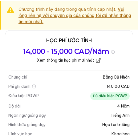
Chương trình này đang trong quá trình cập nhật.
Vui
lòng liên hệ với chuyên gia của chúng tôi để nhận thông
tin mới nhất.
HỌC PHÍ ƯỚC TÍNH
Tổng quan về
Yêu Cầu Nhập
Kỳ nhập học
14,000 - 15,000 CAD/Năm
chương trình
Học
Xem thông tin học phí mới nhất
Cập nhật lần cuối vào 31-03-2025
Tổng quan về chương trình
Chứng chỉ
Bằng Cử Nhân
Phí ghi danh
140.00 CAD
Tổng Quan Chương Trình
Điều kiện PGWP
Đủ điều kiện PGWP
Độ dài
4
Năm
Cử Nhân Khoa Học - Toán Học tại Brandon University
cung cấp cho sinh viên một hiểu biết toàn diện về các
Ngôn ngữ giảng dạy
Tiếng Anh
khái niệm toán học và ứng dụng của chúng. Chương
Hình thức giảng dạy
Học tại trường
trình này nhấn mạnh khả năng suy luận suy diễn và kỹ
Lĩnh vực học
Khoa học
năng giải quyết vấn đề, làm cho nó trở nên lý tưởng