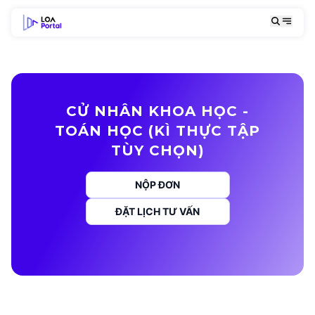
CỬ NHÂN KHOA HỌC -
TOÁN HỌC (KÌ THỰC TẬP
TÙY CHỌN)
NỘP ĐƠN
ĐẶT LỊCH TƯ VẤN