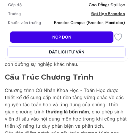
Cấp độ
Cao Đẳng/ Đại Học
cho những ai yêu thích toán học và sự liên quan của
nó trong nhiều lĩnh vực khác nhau. Khi toán học tiếp
Trường
Đại Học Brandon
tục gia tăng tầm quan trọng trong các ngành như
Khuôn viên trường
Brandon Campus
(
Brandon
,
Manitoba
)
khoa học, kỹ thuật và kinh doanh, chương trình này
chuẩn bị cho sinh viên một tương lai mà trong đó suy
NỘP ĐƠN
luận toán học là thiết yếu. Sinh viên cũng sẽ khám phá
mối liên hệ giữa toán học và khoa học máy tính, nâng
ĐẶT LỊCH TƯ VẤN
cao kỹ năng phân tích của họ và chuẩn bị cho nhiều
con đường sự nghiệp khác nhau.
Cấu Trúc Chương Trình
Chương trình Cử Nhân Khoa Học - Toán Học được
thiết kế để cung cấp một nền tảng vững chắc về các
nguyên tắc toán học và ứng dụng của chúng. Thời
gian chương trình
thường là bốn năm
, cho phép sinh
viên đi sâu vào nội dung môn học trong khi cũng phát
triển kỹ năng tư duy phản biện và phân tích.
Các đặc điểm chính của cấu trúc chương trình bao