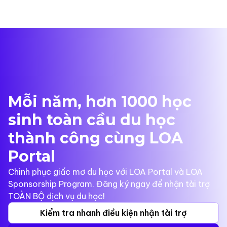
Mỗi năm, hơn 1000 học
sinh toàn cầu du học
thành công cùng LOA
Portal
Chinh phục giấc mơ du học với LOA Portal và LOA
Sponsorship Program. Đăng ký ngay để nhận tài trợ
TOÀN BỘ dịch vụ du học!
Kiểm tra nhanh điều kiện nhận tài trợ