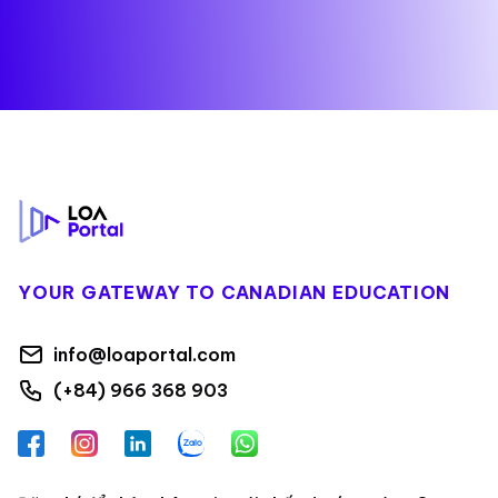
Footer
YOUR GATEWAY TO CANADIAN EDUCATION
info@loaportal.com
(+84) 966 368 903
Facebook
Instagram
LinkedIn
Zalo
WhatsApp