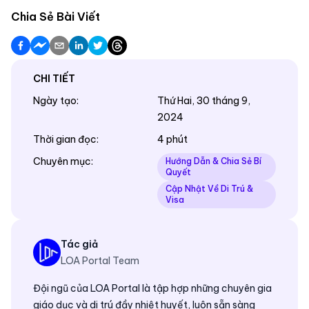
Chia Sẻ Bài Viết
CHI TIẾT
Ngày tạo
:
Thứ Hai, 30 tháng 9,
2024
Thời gian đọc
:
4 phút
Chuyên mục
:
Hướng Dẫn & Chia Sẻ Bí
Quyết
Cập Nhật Về Di Trú &
Visa
Tác giả
LOA Portal Team
Đội ngũ của LOA Portal là tập hợp những chuyên gia
giáo dục và di trú đầy nhiệt huyết, luôn sẵn sàng