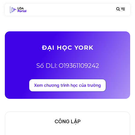
ĐẠI HỌC YORK
Số DLI: O19361109242
Xem chương trình học của trường
CÔNG LẬP
Mô tả trường
Địa chỉ khuôn viên