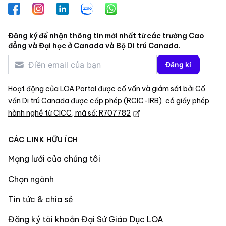
Facebook
Instagram
LinkedIn
Zalo
WhatsApp
Đăng ký để nhận thông tin mới nhất từ các trường Cao
đẳng và Đại học ở Canada và Bộ Di trú Canada.
Đăng kí
Hoạt động của LOA Portal được cố vấn và giám sát bởi Cố
vấn Di trú Canada được cấp phép (RCIC-IRB), có giấy phép
hành nghề từ CICC, mã số: R707782
CÁC LINK HỮU ÍCH
Mạng lưới của chúng tôi
Chọn ngành
Tin tức & chia sẻ
Đăng ký tài khoản Đại Sứ Giáo Dục LOA