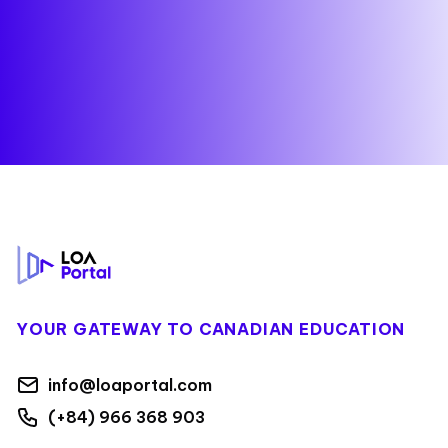
Footer
YOUR GATEWAY TO CANADIAN EDUCATION
info@loaportal.com
(+84) 966 368 903