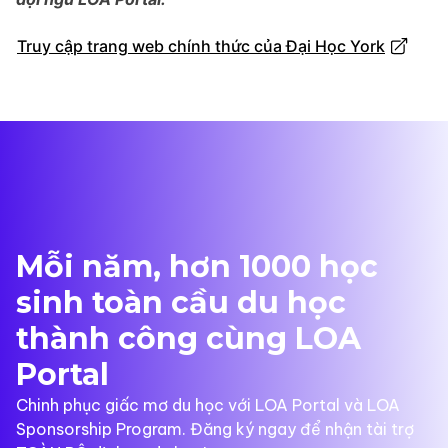
Truy cập trang web chính thức của Đại Học York
Mỗi năm, hơn 1000 học
sinh toàn cầu du học
thành công cùng LOA
Portal
Chinh phục giấc mơ du học với LOA Portal và LOA
Sponsorship Program. Đăng ký ngay để nhận tài trợ