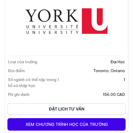
Mô tả trường
Loại của trường
:
Đại Học
+7
Địa điểm
:
Toronto
,
Ontario
Số ngành có thể nộp trong 1
1
hồ sơ nhập học
:
Tổng Quan Về Trường
Phí ghi danh
:
156.00 CAD
Chào mừng bạn đến với
Đại Học York
, một trường đại
ĐẶT LỊCH TƯ VẤN
học hiện đại hàng đầu, đa khuôn viên, nằm ở
Toronto,
Canada
. Cộng đồng sôi động của chúng tôi cam kết
XEM CHƯƠNG TRÌNH HỌC CỦA TRƯỜNG
tạo ra sự thay đổi tích cực thông qua sự hợp tác và