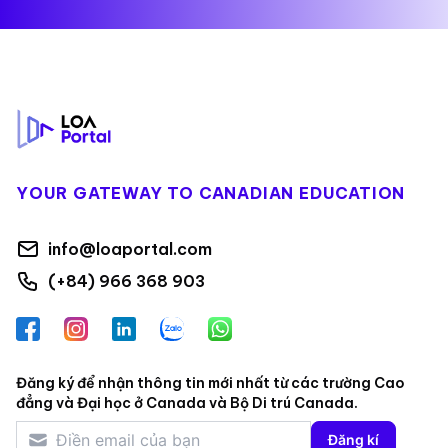
Footer
YOUR GATEWAY TO CANADIAN EDUCATION
info@loaportal.com
(+84) 966 368 903
Facebook
Instagram
LinkedIn
Zalo
WhatsApp
Đăng ký để nhận thông tin mới nhất từ các trường Cao
đẳng và Đại học ở Canada và Bộ Di trú Canada.
Đăng kí