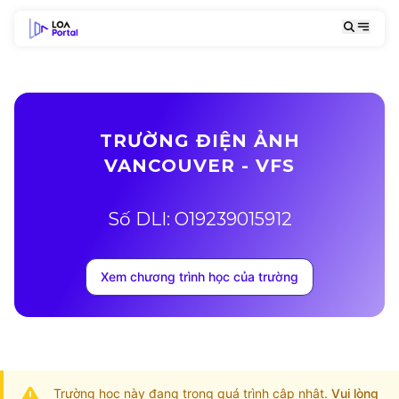
TRƯỜNG ĐIỆN ẢNH
VANCOUVER - VFS
Số DLI: O19239015912
Xem chương trình học của trường
Trường học này đang trong quá trình cập nhật.
Vui lòng