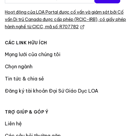
Hoạt động của LOA Portal được cố vấn và giám sát bởi Cố
vấn Di trú Canada được cấp phép (RCIC-IRB), có giấy phép
hành nghề từ CICC, mã số: R707782
CÁC LINK HỮU ÍCH
Mạng lưới của chúng tôi
Chọn ngành
Tin tức & chia sẻ
Đăng ký tài khoản Đại Sứ Giáo Dục LOA
TRỢ GIÚP & GÓP Ý
Liên hệ
Các câu hỏi thường gặp