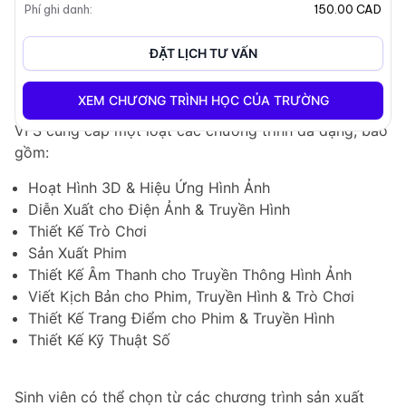
Phí ghi danh
:
150.00 CAD
thuật truyền thông sáng tạo. Trường nằm ở trung tâm
sôi động của thành phố Vancouver, cung cấp cho sinh
ĐẶT LỊCH TƯ VẤN
viên quyền truy cập vào các cơ sở hiện đại và một
cộng đồng sáng tạo năng động.
XEM CHƯƠNG TRÌNH HỌC CỦA TRƯỜNG
VFS cung cấp một loạt các chương trình đa dạng, bao
gồm:
Hoạt Hình 3D & Hiệu Ứng Hình Ảnh
Diễn Xuất cho Điện Ảnh & Truyền Hình
Thiết Kế Trò Chơi
Sản Xuất Phim
Thiết Kế Âm Thanh cho Truyền Thông Hình Ảnh
Viết Kịch Bản cho Phim, Truyền Hình & Trò Chơi
Thiết Kế Trang Điểm cho Phim & Truyền Hình
Thiết Kế Kỹ Thuật Số
Sinh viên có thể chọn từ các chương trình sản xuất