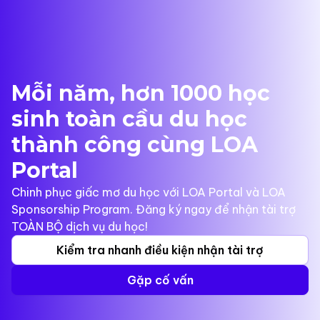
Mỗi năm, hơn 1000 học
sinh toàn cầu du học
thành công cùng LOA
Portal
Chinh phục giấc mơ du học với LOA Portal và LOA
Sponsorship Program. Đăng ký ngay để nhận tài trợ
TOÀN BỘ dịch vụ du học!
Kiểm tra nhanh điều kiện nhận tài trợ
Gặp cố vấn