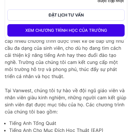
được cập nhật
Tổng Quan Về Trường
ĐẶT LỊCH TƯ VẤN
Chào mừng bạn đến với
Trường Cao Đẳng Vanwest
,
một cơ sở giáo dục sôi động nằm ở những thành phố
XEM CHƯƠNG TRÌNH HỌC CỦA TRƯỜNG
xinh đẹp của
Vancouver
và
Kelowna
. Chúng tôi cung
cấp nhiều chương trình được thiết kế để đáp ứng nhu
cầu đa dạng của sinh viên, cho dù họ đang tìm cách
cải thiện kỹ năng tiếng Anh hay theo đuổi đào tạo
nghề. Trường của chúng tôi cam kết cung cấp một
môi trường hỗ trợ và phong phú, thúc đẩy sự phát
triển cá nhân và học thuật.
Tại Vanwest, chúng tôi tự hào về đội ngũ giáo viên và
nhân viên giàu kinh nghiệm, những người cam kết giúp
sinh viên đạt được mục tiêu của họ. Các chương trình
của chúng tôi bao gồm:
Tiếng Anh Tổng Quát
Tiếng Anh Cho Mục Đích Học Thuật (EAP)