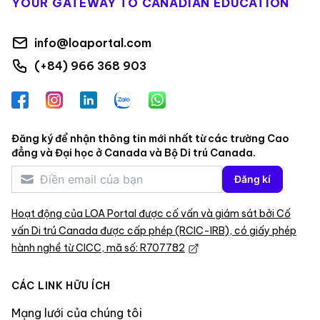
YOUR GATEWAY TO CANADIAN EDUCATION
info@loaportal.com
(+84) 966 368 903
Facebook
Instagram
LinkedIn
Zalo
WhatsApp
Đăng ký để nhận thông tin mới nhất từ các trường Cao
đẳng và Đại học ở Canada và Bộ Di trú Canada.
Đăng kí
Hoạt động của LOA Portal được cố vấn và giám sát bởi Cố
vấn Di trú Canada được cấp phép (RCIC-IRB), có giấy phép
hành nghề từ CICC, mã số: R707782
CÁC LINK HỮU ÍCH
Mạng lưới của chúng tôi