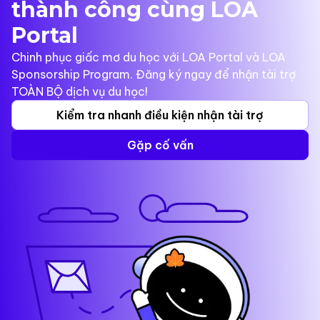
thành công cùng LOA
Portal
Chinh phục giấc mơ du học với LOA Portal và LOA
Sponsorship Program. Đăng ký ngay để nhận tài trợ
TOÀN BỘ dịch vụ du học!
Kiểm tra nhanh điều kiện nhận tài trợ
Gặp cố vấn