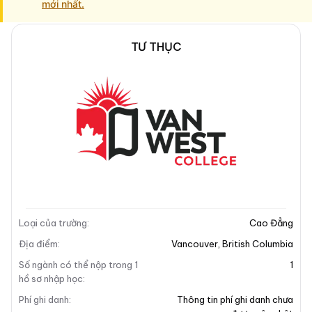
mới nhất.
TƯ THỤC
Mô tả trường
Địa chỉ khuôn viên
Mô tả trường
Loại của trường
:
Cao Đẳng
Địa điểm
:
Vancouver
,
British Columbia
Số ngành có thể nộp trong 1
1
hồ sơ nhập học
:
Phí ghi danh
:
Thông tin phí ghi danh chưa