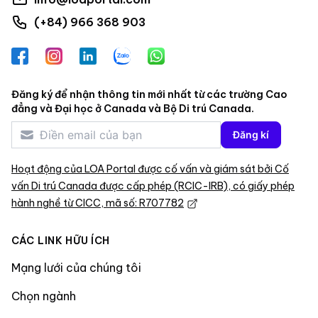
(+84) 966 368 903
Facebook
Instagram
LinkedIn
Zalo
WhatsApp
Đăng ký để nhận thông tin mới nhất từ các trường Cao
đẳng và Đại học ở Canada và Bộ Di trú Canada.
Đăng kí
Hoạt động của LOA Portal được cố vấn và giám sát bởi Cố
vấn Di trú Canada được cấp phép (RCIC-IRB), có giấy phép
hành nghề từ CICC, mã số: R707782
CÁC LINK HỮU ÍCH
Mạng lưới của chúng tôi
Chọn ngành