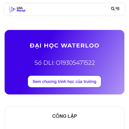
ĐẠI HỌC WATERLOO
Số DLI: O19305471522
Xem chương trình học của trường
CÔNG LẬP
Mô tả trường
Địa chỉ khuôn viên