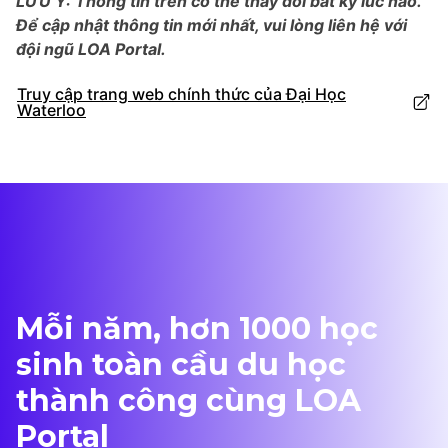
LƯU Ý: Thông tin trên có thể thay đổi bất kỳ lúc nào.
Để cập nhật thông tin mới nhất, vui lòng liên hệ với
đội ngũ LOA Portal.
Truy cập trang web chính thức của Đại Học
Waterloo
Mỗi năm, hơn 1000 học
sinh toàn cầu du học
thành công cùng LOA
Portal