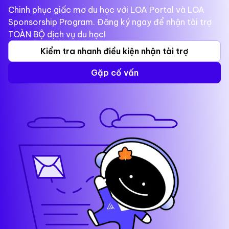
Chinh phục giấc mơ du học với LOA Portal và LOA
Sponsorship Program. Đăng ký ngay để nhận tài trợ
TOÀN BỘ dịch vụ du học!
Kiểm tra nhanh điều kiện nhận tài trợ
Gặp cố vấn