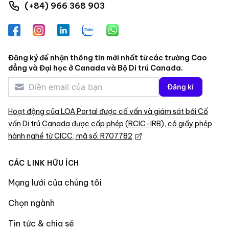
(+84) 966 368 903
Facebook
Instagram
LinkedIn
Zalo
WhatsApp
Đăng ký để nhận thông tin mới nhất từ các trường Cao
đẳng và Đại học ở Canada và Bộ Di trú Canada.
Đăng kí
Hoạt động của LOA Portal được cố vấn và giám sát bởi Cố
vấn Di trú Canada được cấp phép (RCIC-IRB), có giấy phép
hành nghề từ CICC, mã số: R707782
CÁC LINK HỮU ÍCH
Mạng lưới của chúng tôi
Chọn ngành
Tin tức & chia sẻ