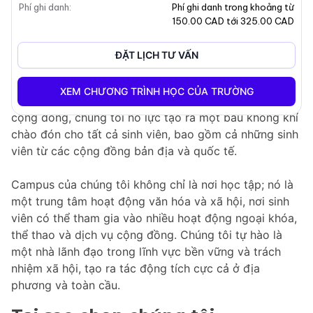
Phí ghi danh
:
Phí ghi danh trong khoảng từ
150.00 CAD tới 325.00 CAD
Tại Đại Học Victoria - Khoa Giáo Dục Thường Xuyên,
chúng tôi cung cấp một loạt các chương trình và dịch
ĐẶT LỊCH TƯ VẤN
vụ đa dạng được thiết kế để hỗ trợ sinh viên ở mọi
giai đoạn trong hành trình học tập của họ. Với cam kết
XEM CHƯƠNG TRÌNH HỌC CỦA TRƯỜNG
về sự xuất sắc trong giáo dục, nghiên cứu và gắn kết
cộng đồng, chúng tôi nỗ lực tạo ra một bầu không khí
chào đón cho tất cả sinh viên, bao gồm cả những sinh
viên từ các cộng đồng bản địa và quốc tế.
Campus của chúng tôi không chỉ là nơi học tập; nó là
một trung tâm hoạt động văn hóa và xã hội, nơi sinh
viên có thể tham gia vào nhiều hoạt động ngoại khóa,
thể thao và dịch vụ cộng đồng. Chúng tôi tự hào là
một nhà lãnh đạo trong lĩnh vực bền vững và trách
nhiệm xã hội, tạo ra tác động tích cực cả ở địa
phương và toàn cầu.