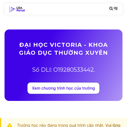
ĐẠI HỌC VICTORIA - KHOA
GIÁO DỤC THƯỜNG XUYÊN
Số DLI: O19280533442.
Xem chương trình học của trường
Trường học này đang trong quá trình cập nhật.
Vui lòng