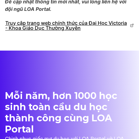
Để cập nhật thông tin mới nhất, vui lòng liên hệ với
đội ngũ LOA Portal.
Truy cập trang web chính thức của Đại Học Victoria
- Khoa Giáo Dục Thường Xuyên
Mỗi năm, hơn 1000 học
sinh toàn cầu du học
thành công cùng LOA
Portal
Chinh phục giấc mơ du học với LOA Portal và LOA