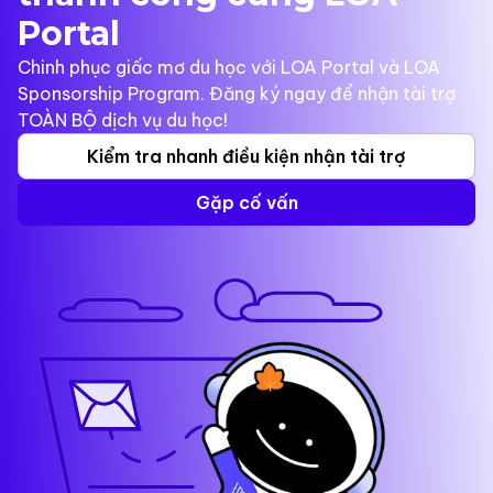
Portal
Chinh phục giấc mơ du học với LOA Portal và LOA
Sponsorship Program. Đăng ký ngay để nhận tài trợ
TOÀN BỘ dịch vụ du học!
Kiểm tra nhanh điều kiện nhận tài trợ
Gặp cố vấn