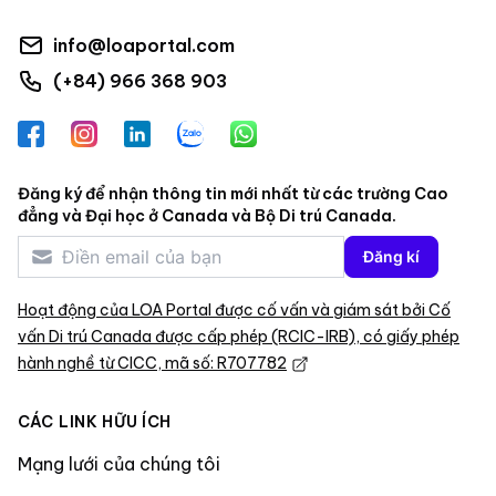
info@loaportal.com
(+84) 966 368 903
Facebook
Instagram
LinkedIn
Zalo
WhatsApp
Đăng ký để nhận thông tin mới nhất từ các trường Cao
đẳng và Đại học ở Canada và Bộ Di trú Canada.
Đăng kí
Hoạt động của LOA Portal được cố vấn và giám sát bởi Cố
vấn Di trú Canada được cấp phép (RCIC-IRB), có giấy phép
hành nghề từ CICC, mã số: R707782
CÁC LINK HỮU ÍCH
Mạng lưới của chúng tôi