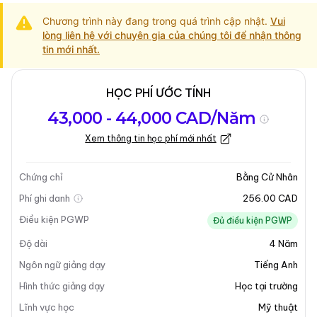
Chương trình này đang trong quá trình cập nhật.
Vui
lòng liên hệ với chuyên gia của chúng tôi để nhận thông
tin mới nhất.
HỌC PHÍ ƯỚC TÍNH
Tổng quan về
Yêu Cầu Nhập
Kỳ nhập học
43,000 - 44,000 CAD/Năm
chương trình
Học
Xem thông tin học phí mới nhất
Tổng quan về chương trình
Chứng chỉ
Bằng Cử Nhân
Phí ghi danh
256.00 CAD
Điều kiện PGWP
Đủ điều kiện PGWP
Độ dài
4
Năm
Ngôn ngữ giảng dạy
Tiếng Anh
Hình thức giảng dạy
Học tại trường
Lĩnh vực học
Mỹ thuật