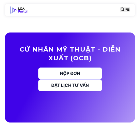
CỬ NHÂN MỸ THUẬT - DIỄN
XUẤT (OCB)
NỘP ĐƠN
ĐẶT LỊCH TƯ VẤN