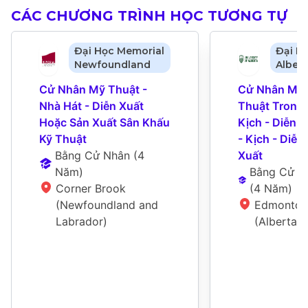
CÁC CHƯƠNG TRÌNH HỌC TƯƠNG TỰ
Đại Học Memorial
Đại H
Newfoundland
Albert
Cử Nhân Mỹ Thuật - 
Cử Nhân Mỹ 
Nhà Hát - Diễn Xuất 
Thuật Trong 
Hoặc Sản Xuất Sân Khấu 
Kịch - Diễn X
Kỹ Thuật
- Kịch - Diễn 
Bằng Cử Nhân
 (
4 
Xuất
Năm
)
Bằng Cử N
Corner Brook 
(
4 Năm
)
(Newfoundland and 
Edmonton 
Labrador)
(Alberta)