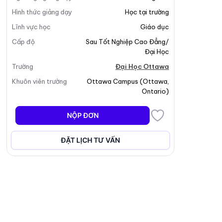
Hình thức giảng dạy
Học tại trường
Lĩnh vực học
Giáo dục
Cấp độ
Sau Tốt Nghiệp Cao Đẳng/
Đại Học
Trường
Đại Học Ottawa
Khuôn viên trường
Ottawa Campus
(
Ottawa
,
Ontario
)
NỘP ĐƠN
ĐẶT LỊCH TƯ VẤN