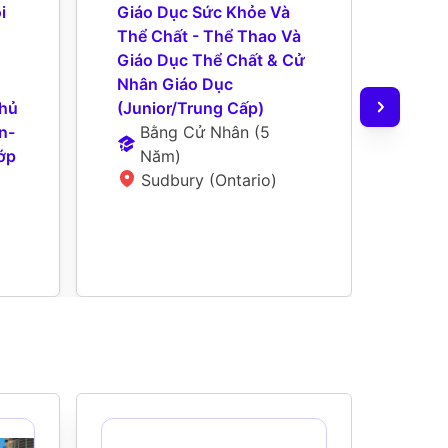
 
Giáo Dục Sức Khỏe Và 
Nghệ 
Thể Chất - Thể Thao Và 
Nhân
Giáo Dục Thể Chất & Cử 
Cấp/
Nhân Giáo Dục 
B
hủ 
(Junior/Trung Cấp)
N
n-
Bằng Cử Nhân
 (
5 
N
ớp 
Năm
)
Sudbury (Ontario)