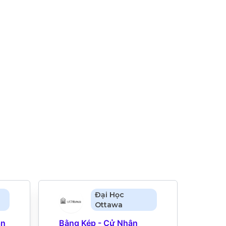
Đại Học
Ottawa
n 
Bằng Kép - Cử Nhân 
Bằng