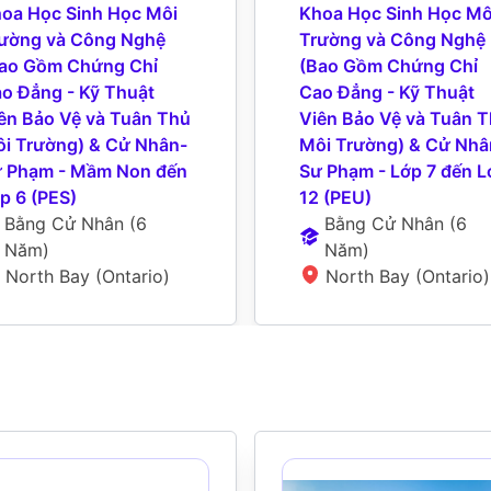
oa Học Sinh Học Môi 
Khoa Học Sinh Học Môi
ường và Công Nghệ 
Trường và Công Nghệ 
ao Gồm Chứng Chỉ 
(Bao Gồm Chứng Chỉ 
o Đẳng - Kỹ Thuật 
Cao Đẳng - Kỹ Thuật 
ên Bảo Vệ và Tuân Thủ 
Viên Bảo Vệ và Tuân T
i Trường) & Cử Nhân-
Môi Trường) & Cử Nhâ
 Phạm - Mầm Non đến 
Sư Phạm - Lớp 7 đến L
p 6 (PES)
12 (PEU)
Bằng Cử Nhân
 (
6 
Bằng Cử Nhân
 (
6 
Năm
)
Năm
)
North Bay (Ontario)
North Bay (Ontario)