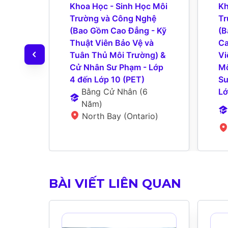
Khoa Học - Sinh Học Môi 
Kh
Trường và Công Nghệ 
Tr
(Bao Gồm Cao Đẳng - Kỹ 
(B
Thuật Viên Bảo Vệ và 
Ca
Tuân Thủ Môi Trường) & 
Vi
Cử Nhân Sư Phạm - Lớp 
Mô
4 đến Lớp 10 (PET)
Sư
Bằng Cử Nhân
 (
6 
Lớ
Năm
)
North Bay (Ontario)
BÀI VIẾT LIÊN QUAN