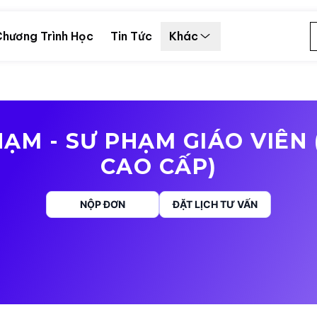
hương Trình Học
Tin Tức
Khác
ẠM - SƯ PHẠM GIÁO VIÊN
CAO CẤP)
NỘP ĐƠN
ĐẶT LỊCH TƯ VẤN