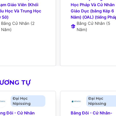
ạm Giáo Viên (Khối 
Học Pháp Và Cử Nhân 
ểu Học Và Trung Học 
Giáo Dục (bằng Kép 6 
 Sở)
Năm) (OAL) (tiếng Phá
Bằng Cử Nhân
 (
2 
Bằng Cử Nhân
 (
5 
Năm
)
Năm
)
TƯƠNG TỰ
Đại Học
Đại Học
Nipissing
Nipissing
ng Đôi - Cử Nhân 
Bằng Đôi - Cử Nhân-