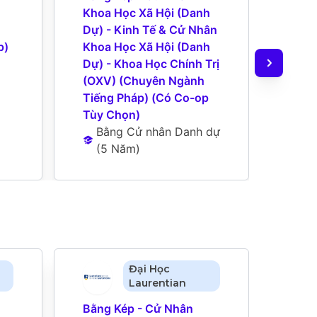
Khoa Học Xã Hội (Danh 
Khoa
Dự) - Kinh Tế & Cử Nhân 
Dự) 
p)
Khoa Học Xã Hội (Danh 
Khoa
Dự) - Khoa Học Chính Trị 
Dự) -
(OXV) (Chuyên Ngành 
(Chu
Tiếng Pháp) (Có Co-op 
Pháp
Tùy Chọn)
Chọn
Bằng Cử nhân Danh dự
Bằ
(
5 Năm
)
(
5
Đại Học
Laurentian
Bằng Kép - Cử Nhân 
Bằng