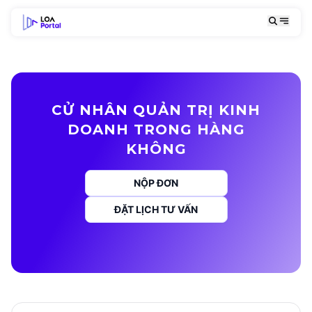
CỬ NHÂN QUẢN TRỊ KINH
DOANH TRONG HÀNG
KHÔNG
NỘP ĐƠN
ĐẶT LỊCH TƯ VẤN