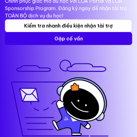
Chinh phục giấc mơ du học với LOA Portal và LOA
Sponsorship Program. Đăng ký ngay để nhận tài trợ
TOÀN BỘ dịch vụ du học!
Kiểm tra nhanh điều kiện nhận tài trợ
Gặp cố vấn