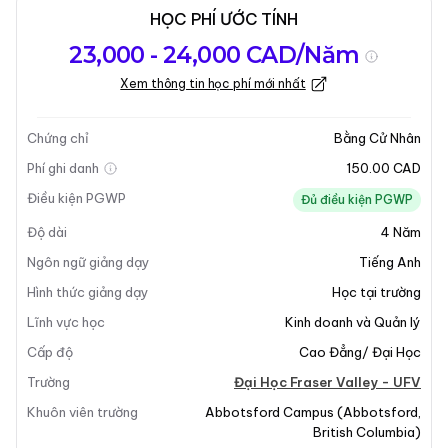
HỌC PHÍ ƯỚC TÍNH
Tổng quan về
Yêu Cầu Nhập
Kỳ nhập học
23,000 - 24,000 CAD/Năm
chương trình
Học
Xem thông tin học phí mới nhất
Cập nhật lần cuối vào 09-12-2025
Tổng quan về chương trình
Chứng chỉ
Bằng Cử Nhân
Phí ghi danh
150.00 CAD
Điều kiện PGWP
Đủ điều kiện PGWP
Độ dài
4
Năm
Ngôn ngữ giảng dạy
Tiếng Anh
Hình thức giảng dạy
Học tại trường
Lĩnh vực học
Kinh doanh và Quản lý
Cấp độ
Cao Đẳng/ Đại Học
Trường
Đại Học Fraser Valley - UFV
Khuôn viên trường
Abbotsford Campus
(
Abbotsford
,
British Columbia
)