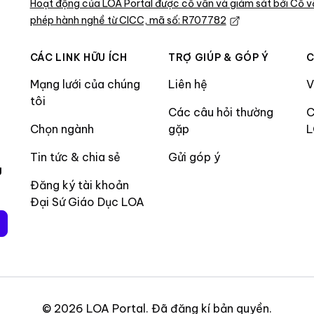
Hoạt động của LOA Portal được cố vấn và giám sát bởi Cố v
phép hành nghề từ CICC, mã số: R707782
CÁC LINK HỮU ÍCH
TRỢ GIÚP & GÓP Ý
C
Mạng lưới của chúng
Liên hệ
V
tôi
Các câu hỏi thường
C
Chọn ngành
gặp
Tin tức & chia sẻ
Gửi góp ý
g
Đăng ký tài khoản
Đại Sứ Giáo Dục LOA
©
2026
LOA Portal
.
Đã đăng kí bản quyền
.