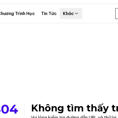
hương Trình Học
Tin Tức
Khác
404
Không tìm thấy t
Vui lòng kiểm tra đường dẫn URL và thử lại.