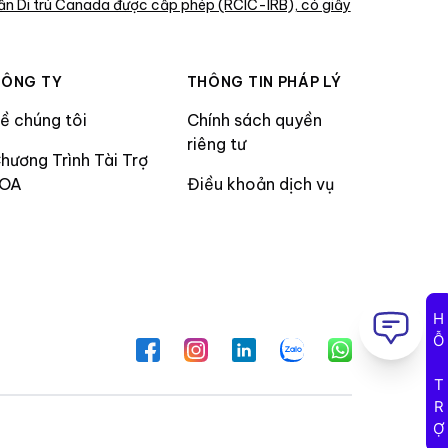
ấn Di trú Canada được cấp phép (RCIC-IRB), có giấy
ÔNG TY
THÔNG TIN PHÁP LÝ
ề chúng tôi
Chính sách quyền
riêng tư
hương Trình Tài Trợ
LOA
Điều khoản dịch vụ
HỖ TRỢ
Facebook
Instagram
LinkedIn
Zalo
WhatsApp