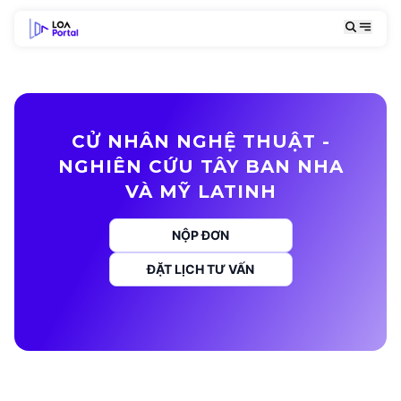
CỬ NHÂN NGHỆ THUẬT -
NGHIÊN CỨU TÂY BAN NHA
VÀ MỸ LATINH
NỘP ĐƠN
ĐẶT LỊCH TƯ VẤN