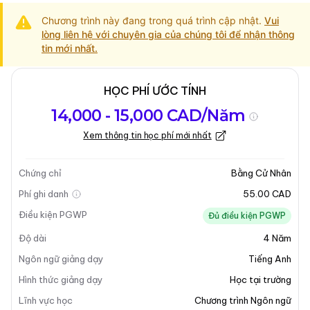
Chương trình này đang trong quá trình cập nhật.
Vui
lòng liên hệ với chuyên gia của chúng tôi để nhận thông
tin mới nhất.
HỌC PHÍ ƯỚC TÍNH
Tổng quan về
Yêu Cầu Nhập
Kỳ nhập học
14,000 - 15,000 CAD/Năm
chương trình
Học
Xem thông tin học phí mới nhất
Cập nhật lần cuối vào 13-05-2025
Tổng quan về chương trình
Chứng chỉ
Bằng Cử Nhân
Phí ghi danh
55.00 CAD
Điều kiện PGWP
Đủ điều kiện PGWP
Độ dài
4
Năm
Ngôn ngữ giảng dạy
Tiếng Anh
Hình thức giảng dạy
Học tại trường
Lĩnh vực học
Chương trình Ngôn ngữ
+16