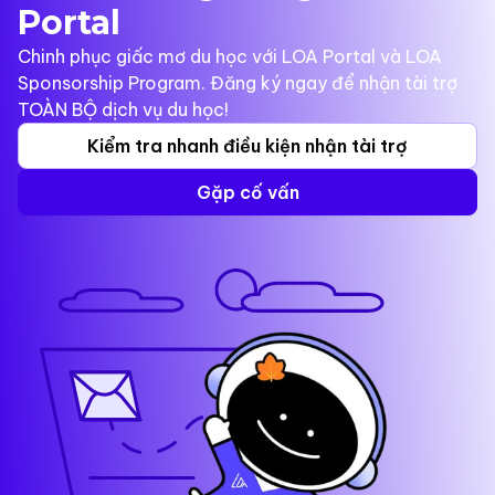
Portal
Chinh phục giấc mơ du học với LOA Portal và LOA
Sponsorship Program. Đăng ký ngay để nhận tài trợ
TOÀN BỘ dịch vụ du học!
Kiểm tra nhanh điều kiện nhận tài trợ
Gặp cố vấn