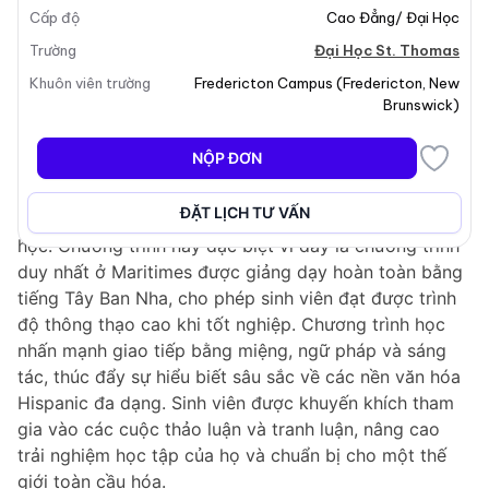
Cấp độ
Cao Đẳng/ Đại Học
Trường
Đại Học St. Thomas
Khuôn viên trường
Fredericton Campus
(
Fredericton
,
New
Tổng Quan Chương Trình
Brunswick
)
Cử Nhân Nghệ Thuật - Nghiên Cứu Tây Ban Nha Và
NỘP ĐƠN
Mỹ Latinh tại STU cung cấp một cơ hội độc đáo để
khám phá các nền văn hóa phong phú của các quốc
ĐẶT LỊCH TƯ VẤN
gia nói tiếng Tây Ban Nha thông qua ngôn ngữ và văn
học. Chương trình này đặc biệt vì đây là chương trình
duy nhất ở Maritimes được giảng dạy hoàn toàn bằng
tiếng Tây Ban Nha, cho phép sinh viên đạt được trình
độ thông thạo cao khi tốt nghiệp. Chương trình học
nhấn mạnh giao tiếp bằng miệng, ngữ pháp và sáng
tác, thúc đẩy sự hiểu biết sâu sắc về các nền văn hóa
Hispanic đa dạng. Sinh viên được khuyến khích tham
gia vào các cuộc thảo luận và tranh luận, nâng cao
trải nghiệm học tập của họ và chuẩn bị cho một thế
giới toàn cầu hóa.