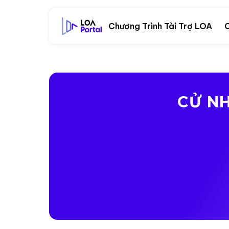
Chương Trình Tài Trợ LOA
C
CỬ NH