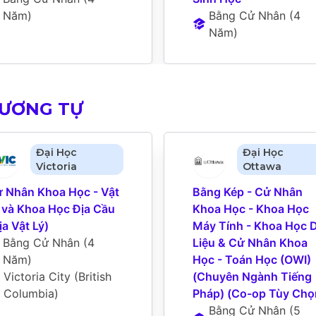
Năm
)
Bằng Cử Nhân
 (
4 
Năm
)
TƯƠNG TỰ
Đại Học
Đại Học
Victoria
Ottawa
 Nhân Khoa Học - Vật 
Bằng Kép - Cử Nhân 
 và Khoa Học Địa Cầu 
Khoa Học - Khoa Học 
ịa Vật Lý)
Máy Tính - Khoa Học D
Bằng Cử Nhân
 (
4 
Liệu & Cử Nhân Khoa 
Năm
)
Học - Toán Học (OWI) 
Victoria City (British 
(Chuyên Ngành Tiếng 
Columbia)
Pháp) (Co-op Tùy Chọ
Bằng Cử Nhân
 (
5 