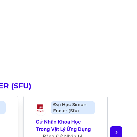
R (SFU)
Đại Học Simon
Fraser (Sfu)
Cử Nhân Khoa Học 
Cử N
Trong Vật Lý Ứng Dụng
Lý
Bằng Cử Nhân
 (
4 
B