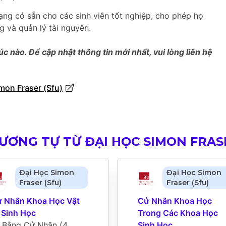
ạng có sẵn cho các sinh viên tốt nghiệp, cho phép họ
 và quản lý tài nguyên.
úc nào. Để cập nhật thông tin mới nhất, vui lòng liên hệ
mon Fraser (Sfu)
ƯƠNG TỰ TỪ ĐẠI HỌC SIMON FRASE
Đại Học Simon
Đại Học Simon
Fraser (Sfu)
Fraser (Sfu)
 Nhân Khoa Học Vật 
Cử Nhân Khoa Học 
 Sinh Học
Trong Các Khoa Học 
Bằng Cử Nhân
 (
4 
Sinh Học