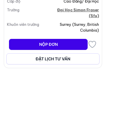
Cấp độ
Cao Đẳng/ Đại Học
Trường
Đại Học Simon Fraser
(Sfu)
Khuôn viên trường
Surrey
(
Surrey
,
British
Columbia
)
NỘP ĐƠN
ĐẶT LỊCH TƯ VẤN