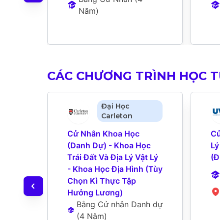
Năm
)
CÁC CHƯƠNG TRÌNH HỌC 
Đại Học
Carleton
Cử Nhân Khoa Học 
Cử
(Danh Dự) - Khoa Học 
Lý
Trái Đất Và Địa Lý Vật Lý 
(Đ
- Khoa Học Địa Hình (Tùy 
Chọn Kì Thực Tập 
Hưởng Lương)
Bằng Cử nhân Danh dự
(
4 Năm
)