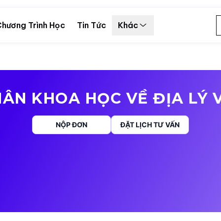
hương Trình Học
Tin Tức
Khác
ÂN KHOA HỌC VỀ ĐỊA LÝ 
NỘP ĐƠN
ĐẶT LỊCH TƯ VẤN