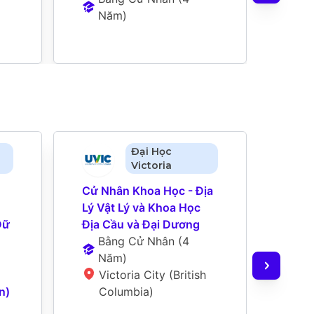
Năm
)
N
Đại Học
Victoria
Cử Nhân Khoa Học - Địa 
Cử N
Lý Vật Lý và Khoa Học 
(Dan
ữ 
Địa Cầu và Đại Dương
Trái 
Bằng Cử Nhân
 (
4 
(Tùy
Năm
)
Hưởn
Victoria City (British 
Bằ
n)
Columbia)
(
4
O