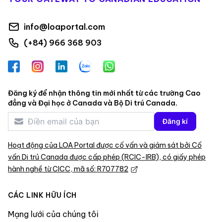
info@loaportal.com
(+84) 966 368 903
Facebook
Instagram
LinkedIn
Zalo
WhatsApp
Đăng ký để nhận thông tin mới nhất từ các trường Cao
đẳng và Đại học ở Canada và Bộ Di trú Canada.
Đăng kí
Hoạt động của LOA Portal được cố vấn và giám sát bởi Cố
vấn Di trú Canada được cấp phép (RCIC-IRB), có giấy phép
hành nghề từ CICC, mã số: R707782
CÁC LINK HỮU ÍCH
Mạng lưới của chúng tôi