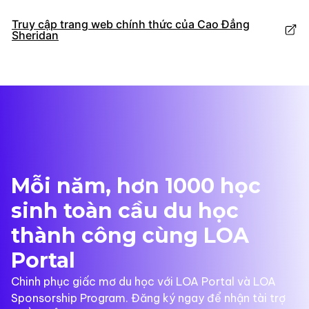
Truy cập trang web chính thức của Cao Đẳng
Sheridan
Mỗi năm, hơn 1000 học
sinh toàn cầu du học
thành công cùng LOA
Portal
Chinh phục giấc mơ du học với LOA Portal và LOA
Sponsorship Program. Đăng ký ngay để nhận tài trợ