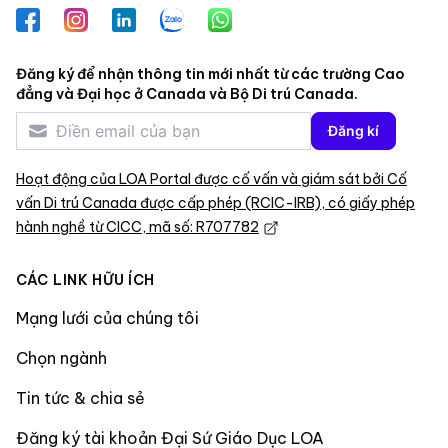
Facebook
Instagram
LinkedIn
Zalo
WhatsApp
Đăng ký để nhận thông tin mới nhất từ các trường Cao
đẳng và Đại học ở Canada và Bộ Di trú Canada.
Đăng kí
Hoạt động của LOA Portal được cố vấn và giám sát bởi Cố
vấn Di trú Canada được cấp phép (RCIC-IRB), có giấy phép
hành nghề từ CICC, mã số: R707782
CÁC LINK HỮU ÍCH
Mạng lưới của chúng tôi
Chọn ngành
Tin tức & chia sẻ
Đăng ký tài khoản Đại Sứ Giáo Dục LOA