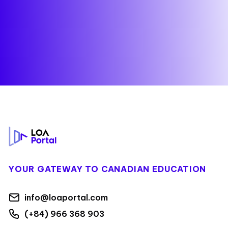
Footer
YOUR GATEWAY TO CANADIAN EDUCATION
info@loaportal.com
(+84) 966 368 903