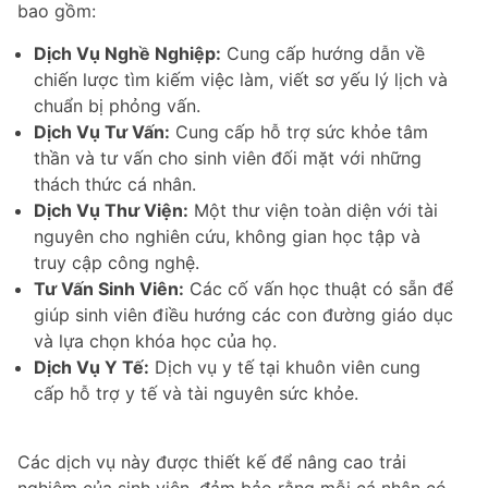
bao gồm:
Dịch Vụ Nghề Nghiệp:
Cung cấp hướng dẫn về
chiến lược tìm kiếm việc làm, viết sơ yếu lý lịch và
chuẩn bị phỏng vấn.
Dịch Vụ Tư Vấn:
Cung cấp hỗ trợ sức khỏe tâm
thần và tư vấn cho sinh viên đối mặt với những
thách thức cá nhân.
Dịch Vụ Thư Viện:
Một thư viện toàn diện với tài
nguyên cho nghiên cứu, không gian học tập và
truy cập công nghệ.
Tư Vấn Sinh Viên:
Các cố vấn học thuật có sẵn để
giúp sinh viên điều hướng các con đường giáo dục
và lựa chọn khóa học của họ.
Dịch Vụ Y Tế:
Dịch vụ y tế tại khuôn viên cung
cấp hỗ trợ y tế và tài nguyên sức khỏe.
Các dịch vụ này được thiết kế để nâng cao trải
nghiệm của sinh viên, đảm bảo rằng mỗi cá nhân có