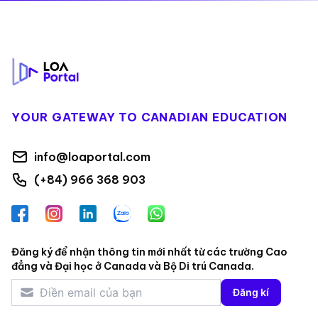
Footer
YOUR GATEWAY TO CANADIAN EDUCATION
info@loaportal.com
(+84) 966 368 903
Facebook
Instagram
LinkedIn
Zalo
WhatsApp
Đăng ký để nhận thông tin mới nhất từ các trường Cao
đẳng và Đại học ở Canada và Bộ Di trú Canada.
Đăng kí