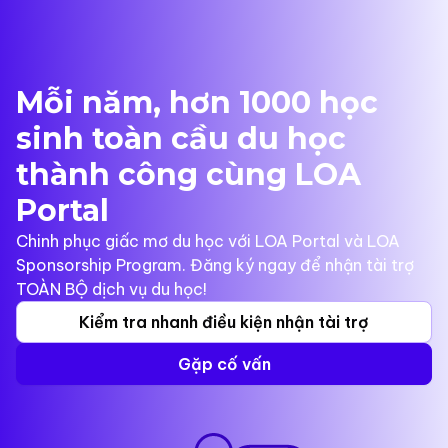
Mỗi năm, hơn 1000 học
sinh toàn cầu du học
thành công cùng LOA
Portal
Chinh phục giấc mơ du học với LOA Portal và LOA
Sponsorship Program. Đăng ký ngay để nhận tài trợ
TOÀN BỘ dịch vụ du học!
Kiểm tra nhanh điều kiện nhận tài trợ
Gặp cố vấn