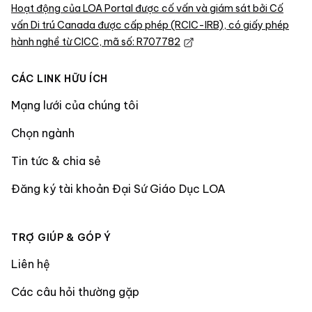
Hoạt động của LOA Portal được cố vấn và giám sát bởi Cố
vấn Di trú Canada được cấp phép (RCIC-IRB), có giấy phép
hành nghề từ CICC, mã số: R707782
CÁC LINK HỮU ÍCH
Mạng lưới của chúng tôi
Chọn ngành
Tin tức & chia sẻ
Đăng ký tài khoản Đại Sứ Giáo Dục LOA
TRỢ GIÚP & GÓP Ý
Liên hệ
Các câu hỏi thường gặp