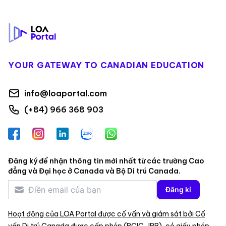
Footer
YOUR GATEWAY TO CANADIAN EDUCATION
info@loaportal.com
(+84) 966 368 903
Facebook
Instagram
LinkedIn
Zalo
WhatsApp
Đăng ký để nhận thông tin mới nhất từ các trường Cao
đẳng và Đại học ở Canada và Bộ Di trú Canada.
Đăng kí
Hoạt động của LOA Portal được cố vấn và giám sát bởi Cố
vấn Di trú Canada được cấp phép (RCIC-IRB), có giấy phép