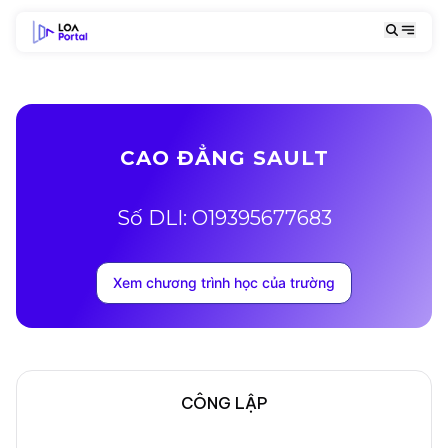
CAO ĐẲNG SAULT
Số DLI: O19395677683
Xem chương trình học của trường
CÔNG LẬP
Mô tả trường
Địa chỉ khuôn viên