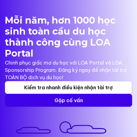
Mỗi năm, hơn 1000 học
sinh toàn cầu du học
thành công cùng LOA
Portal
Chinh phục giấc mơ du học với LOA Portal và LOA
Sponsorship Program. Đăng ký ngay để nhận tài trợ
TOÀN BỘ dịch vụ du học!
Kiểm tra nhanh điều kiện nhận tài trợ
Gặp cố vấn