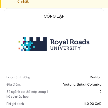
mới nhất.
CÔNG LẬP
Mô tả trường
Địa chỉ khuôn viên
Mô tả trường
Loại của trường
:
Đại Học
Địa điểm
:
Victoria
,
British Columbia
Số ngành có thể nộp trong 1
2
hồ sơ nhập học
:
+6
Phí ghi danh
:
140.00 CAD