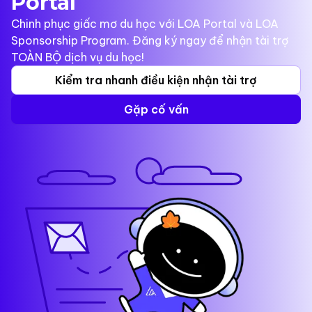
Portal
Chinh phục giấc mơ du học với LOA Portal và LOA
Sponsorship Program. Đăng ký ngay để nhận tài trợ
TOÀN BỘ dịch vụ du học!
Kiểm tra nhanh điều kiện nhận tài trợ
Gặp cố vấn