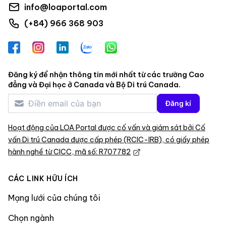
info@loaportal.com
(+84) 966 368 903
Facebook
Instagram
LinkedIn
Zalo
WhatsApp
Đăng ký để nhận thông tin mới nhất từ các trường Cao
đẳng và Đại học ở Canada và Bộ Di trú Canada.
Đăng kí
Hoạt động của LOA Portal được cố vấn và giám sát bởi Cố
vấn Di trú Canada được cấp phép (RCIC-IRB), có giấy phép
hành nghề từ CICC, mã số: R707782
CÁC LINK HỮU ÍCH
Mạng lưới của chúng tôi
Chọn ngành