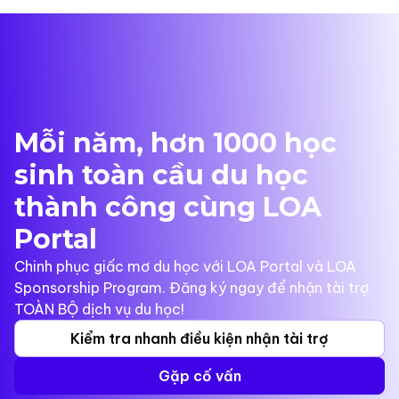
Mỗi năm, hơn 1000 học
sinh toàn cầu du học
thành công cùng LOA
Portal
Chinh phục giấc mơ du học với LOA Portal và LOA
Sponsorship Program. Đăng ký ngay để nhận tài trợ
TOÀN BỘ dịch vụ du học!
Kiểm tra nhanh điều kiện nhận tài trợ
Gặp cố vấn