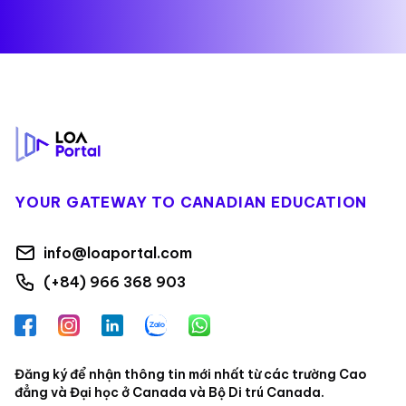
Footer
YOUR GATEWAY TO CANADIAN EDUCATION
info@loaportal.com
(+84) 966 368 903
Facebook
Instagram
LinkedIn
Zalo
WhatsApp
Đăng ký để nhận thông tin mới nhất từ các trường Cao
đẳng và Đại học ở Canada và Bộ Di trú Canada.