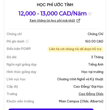
HỌC PHÍ ƯỚC TÍNH
Tổng quan về
Yêu Cầu Nhập
Kỳ nhập học
12,000 - 13,000 CAD/Năm
chương trình
Học
Xem thông tin học phí mới nhất
Cập nhật lần cuối vào 10-07-2025
Tổng quan về chương trình
Chứng chỉ
Chứng Chỉ
Phí ghi danh
160.00 CAD
Điều kiện PGWP
Liên hệ với chúng tôi để được hỗ trợ
Độ dài
3
Tháng
Ngôn ngữ giảng dạy
Tiếng Anh
Hình thức giảng dạy
Học tại trường
Lĩnh vực học
Chương trình Nghề và Kỹ thuật
+11
Cấp độ
Cao Đẳng/ Đại Học
Trường
Cao Đẳng Olds
Khuôn viên trường
Main Campus
(
Olds
,
Alberta
)
Tổng Quan Chương Trình