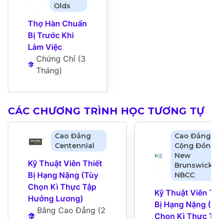
Olds
Thợ Hàn Chuẩn 
Bị Trước Khi 
Làm Việc
Chứng Chỉ
 (
3 
Tháng
)
CÁC CHƯƠNG TRÌNH HỌC TƯƠNG TỰ
Cao Đẳng
Cao Đẳng
Centennial
Cộng Đồng
New
Kỹ Thuật Viên Thiết 
Brunswick -
Bị Hạng Nặng (Tùy 
NBCC
Chọn Kì Thực Tập 
Kỹ Thuật Viên Thi
Hưởng Lương)
Bị Hạng Nặng (Tù
Bằng Cao Đẳng
 (
2 
Chọn Kì Thực Tập