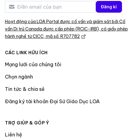
Đăng kí
Hoạt động của LOA Portal được cố vấn và giám sát bởi Cố
vấn Di trú Canada được cấp phép (RCIC-IRB), có giấy phép
hành nghề từ CICC, mã số: R707782
CÁC LINK HỮU ÍCH
Mạng lưới của chúng tôi
Chọn ngành
Tin tức & chia sẻ
Đăng ký tài khoản Đại Sứ Giáo Dục LOA
TRỢ GIÚP & GÓP Ý
Liên hệ