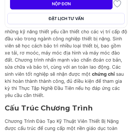
NỘP ĐƠN
Chương Trình Đào Tạo Kỹ Thuật Viên Thiết Bị Nặng
Trước Tuyển Dụng tại Olds College of Agriculture &
ĐẶT LỊCH TƯ VẤN
Technology được thiết kế để trang bị cho sinh viên
những kỹ năng thiết yếu cần thiết cho các vị trí cấp độ
đầu vào trong ngành công nghiệp thiết bị nặng. Sinh
viên sẽ học cách bảo trì nhiều loại thiết bị, bao gồm
xe tải, rơ moóc, máy móc địa hình và máy móc đào
đất. Chương trình nhấn mạnh vào chẩn đoán cơ bản,
sửa chữa và bảo trì, cùng với an toàn lao động. Các
sinh viên tốt nghiệp sẽ nhận được một
chứng chỉ
sau
khi hoàn thành thành công, đủ điều kiện để tham gia
kỳ thi Thực Tập Nghề Đầu Tiên nếu họ đáp ứng các
yêu cầu cần thiết.
Cấu Trúc Chương Trình
Chương Trình Đào Tạo Kỹ Thuật Viên Thiết Bị Nặng
được cấu trúc để cung cấp một nền giáo dục toàn