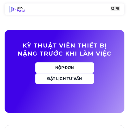
KỸ THUẬT VIÊN THIẾT BỊ
NẶNG TRƯỚC KHI LÀM VIỆC
NỘP ĐƠN
ĐẶT LỊCH TƯ VẤN