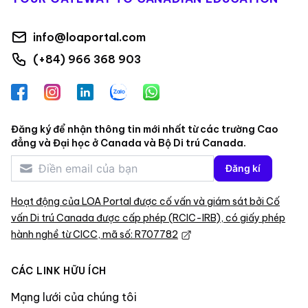
info@loaportal.com
(+84) 966 368 903
Facebook
Instagram
LinkedIn
Zalo
WhatsApp
Đăng ký để nhận thông tin mới nhất từ các trường Cao
đẳng và Đại học ở Canada và Bộ Di trú Canada.
Đăng kí
Hoạt động của LOA Portal được cố vấn và giám sát bởi Cố
vấn Di trú Canada được cấp phép (RCIC-IRB), có giấy phép
hành nghề từ CICC, mã số: R707782
CÁC LINK HỮU ÍCH
Mạng lưới của chúng tôi