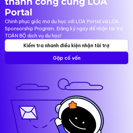
thành công cùng LOA
Portal
Chinh phục giấc mơ du học với LOA Portal và LOA
Sponsorship Program. Đăng ký ngay để nhận tài trợ
TOÀN BỘ dịch vụ du học!
Kiểm tra nhanh điều kiện nhận tài trợ
Gặp cố vấn