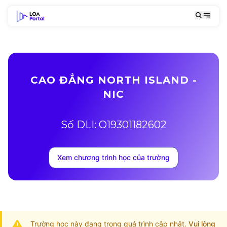
CAO ĐẲNG NORTH ISLAND -
NIC
Số DLI: O19301182602
Xem chương trình học của trường
Trường học này đang trong quá trình cập nhật.
Vui lòng