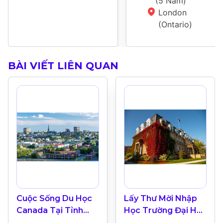
(
5 Năm
)
London 
(Ontario)
BÀI VIẾT LIÊN QUAN
Cuộc Sống Du Học
Lấy Thư Mời Nhập
Canada Tại Tỉnh
Học Trường Đại Học
Bang Trên Biển
New Brunswick