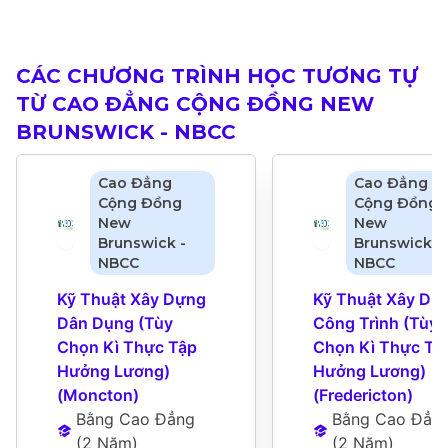
CÁC CHƯƠNG TRÌNH HỌC TƯƠNG TỰ
TỪ CAO ĐẲNG CỘNG ĐỒNG NEW
BRUNSWICK - NBCC
Cao Đẳng
Cao Đẳng
Cộng Đồng
Cộng Đồng
New
New
Brunswick -
Brunswick -
NBCC
NBCC
Kỹ Thuật Xây Dựng 
Kỹ Thuật Xây Dựn
Dân Dụng (Tùy 
Công Trình (Tùy 
Chọn Kì Thực Tập 
Chọn Kì Thực Tập
Hưởng Lương) 
Hưởng Lương) 
(Moncton)
(Fredericton)
Bằng Cao Đẳng
Bằng Cao Đẳn
(
2 Năm
)
(
2 Năm
)