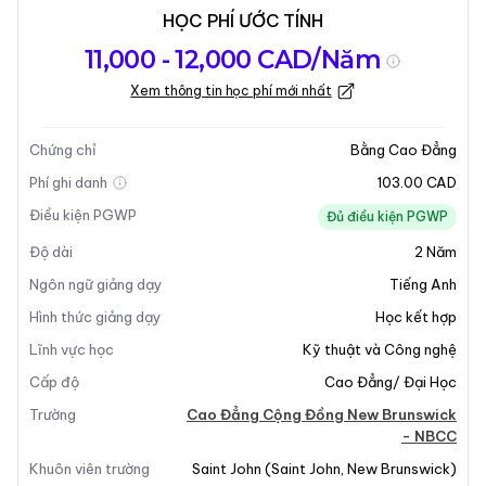
HỌC PHÍ ƯỚC TÍNH
Tổng quan về
Yêu Cầu Nhập
Kỳ nhập học
11,000 - 12,000 CAD/Năm
chương trình
Học
Xem thông tin học phí mới nhất
Cập nhật lần cuối vào 15-05-2026
Tổng quan về chương trình
Chứng chỉ
Bằng Cao Đẳng
Phí ghi danh
103.00 CAD
Điều kiện PGWP
Đủ điều kiện PGWP
Độ dài
2
Năm
Ngôn ngữ giảng dạy
Tiếng Anh
Hình thức giảng dạy
Học kết hợp
+5
Lĩnh vực học
Kỹ thuật và Công nghệ
Cấp độ
Cao Đẳng/ Đại Học
Trường
Cao Đẳng Cộng Đồng New Brunswick
Tổng Quan Chương Trình
- NBCC
Khuôn viên trường
Saint John
(
Saint John
,
New Brunswick
)
Chương trình
Kỹ Thuật Xây Dựng Dân Dụng
được