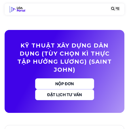
KỸ THUẬT XÂY DỰNG DÂN
DỤNG (TÙY CHỌN KÌ THỰC
TẬP HƯỞNG LƯƠNG) (SAINT
JOHN)
NỘP ĐƠN
ĐẶT LỊCH TƯ VẤN