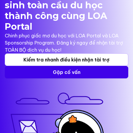
sinh toàn cầu du học
thành công cùng LOA
Portal
Chinh phục giấc mơ du học với LOA Portal và LOA
Sponsorship Program. Đăng ký ngay để nhận tài trợ
TOÀN BỘ dịch vụ du học!
Kiểm tra nhanh điều kiện nhận tài trợ
Gặp cố vấn