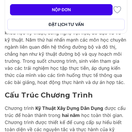
thiết kế để trang bị cho sinh viên những kỹ năng cần
NỘP ĐƠN
thiết cho việc thiết kế hệ thống đường bộ, giao thông
và đô thị. Trong năm đầu tiên, sinh viên sẽ tìm hiểu
ĐẶT LỊCH TƯ VẤN
các kiến thức cơ bản về công nghệ kỹ thuật, bao gồm
khoa học kỹ thuật, công nghệ vật liệu, đo đạc và vẽ
kỹ thuật. Năm thứ hai nhấn mạnh các môn học chuyên
ngành liên quan đến hệ thống đường bộ và đô thị,
chẳng hạn như kỹ thuật đường bộ và quy hoạch môi
trường. Trong suốt chương trình, sinh viên tham gia
vào các trải nghiệm học tập thực tiễn, áp dụng kiến
thức của mình vào các tình huống thực tế thông qua
các bài giảng, hoạt động thực hành và dự án hợp tác.
Cấu Trúc Chương Trình
Chương trình
Kỹ Thuật Xây Dựng Dân Dụng
được cấu
trúc để hoàn thành trong
hai năm
học toàn thời gian.
Chương trình được thiết kế để cung cấp sự hiểu biết
toàn diện về các nguyên tắc và thực hành của kỹ