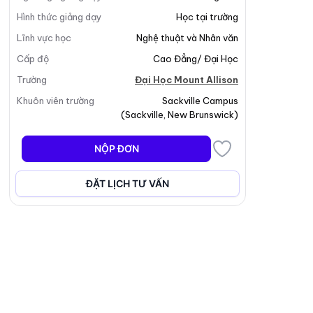
Hình thức giảng dạy
Học tại trường
Lĩnh vực học
Nghệ thuật và Nhân văn
Cấp độ
Cao Đẳng/ Đại Học
Trường
Đại Học Mount Allison
Khuôn viên trường
Sackville Campus
(
Sackville
,
New Brunswick
)
NỘP ĐƠN
ĐẶT LỊCH TƯ VẤN