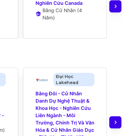
Nghiên Cứu Canada
Nghi
Bằng Cử Nhân
 (
4 
B
Năm
)
N
Đại Học
Lakehead
Bằng Đôi - Cử Nhân 
Bằng
 
Danh Dự Nghệ Thuật & 
Nghệ
Khoa Học - Nghiên Cứu 
Cứu 
- 
Liên Ngành - Môi 
Thuậ
Trường, Chính Trị Và Văn 
Nhân
m
)
Hóa & Cử Nhân Giáo Dục 
Học 