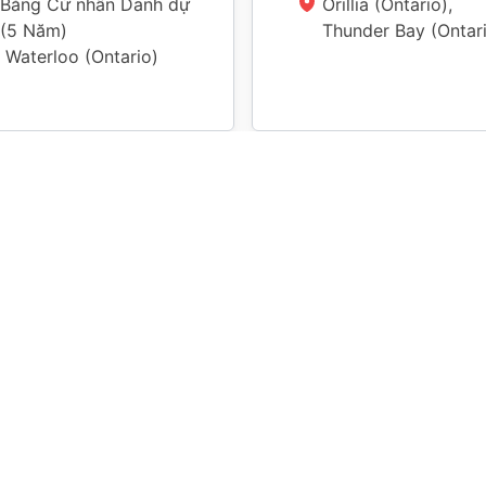
Bằng Cử nhân Danh dự
Orillia (Ontario), 
(
5 Năm
)
Thunder Bay (Ontar
Waterloo (Ontario)