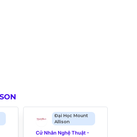
ISON
Đại Học Mount
Allison
Cử Nhân Nghệ Thuật - 
Cử N