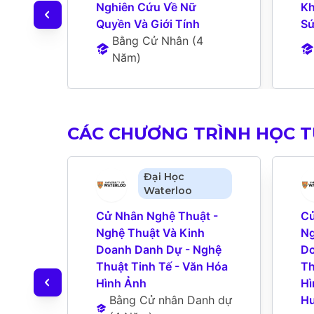
Nghiên Cứu Về Nữ 
Kh
Quyền Và Giới Tính
Sứ
Bằng Cử Nhân
 (
4 
Năm
)
CÁC CHƯƠNG TRÌNH HỌC 
Đại Học
Waterloo
Cử Nhân Nghệ Thuật - 
Cử
Nghệ Thuật Và Kinh 
Ng
Doanh Danh Dự - Nghệ 
Do
Thuật Tinh Tế - Văn Hóa 
Th
Hình Ảnh
Hì
Bằng Cử nhân Danh dự
Hư