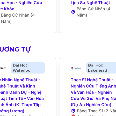
oa Học - Nghiên Cứu 
Lịch Sử Nghệ Thuật
c Khỏe
Bằng Cử Nhân
 (
4 
Bằng Cử Nhân
 (
4 
Năm
)
Năm
)
TƯƠNG TỰ
Đại Học
Đại Học
Waterloo
Lakehead
 Nhân Nghệ Thuật - 
Thạc Sĩ Nghệ Thuật - 
hệ Thuật Và Kinh 
Nghiên Cứu Tiếng Anh
anh Danh Dự - Nghệ 
Và Văn Hóa - Nghiên 
uật Tinh Tế - Văn Hóa 
Cứu Về Giới Và Phụ Nữ 
nh Ảnh (Kì Thực Tập 
(Dự Án Nghiên Cứu)
ởng Lương)
Bằng Thạc Sĩ
 (
2 Nă