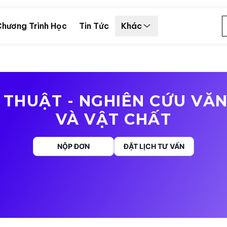
hương Trình Học
Tin Tức
Khác
 THUẬT - NGHIÊN CỨU VĂN
VÀ VẬT CHẤT
NỘP ĐƠN
ĐẶT LỊCH TƯ VẤN