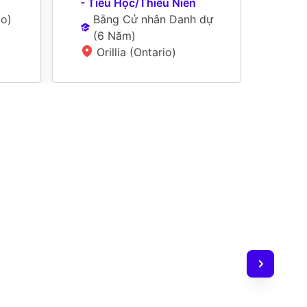
- Tiểu Học/Thiếu Niên
Bằ
io)
Bằng Cử nhân Danh dự
(
6
(
6 Năm
)
St
Orillia (Ontario)
(