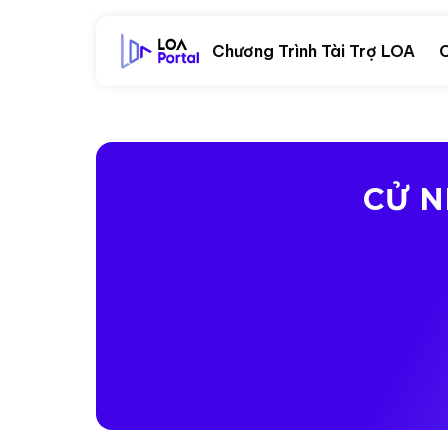
Chương Trình Tài Trợ LOA
C
CỬ N