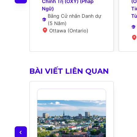
Chính Trị (OXY) (Pháp 
(O
Ngữ)
Ti
Bằng Cử nhân Danh dự
Tù
(
5 Năm
)
Ottawa (Ontario)
BÀI VIẾT LIÊN QUAN