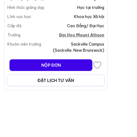
Hình thức giảng dạy
Học tại trường
Lĩnh vực học
Khoa học Xã hội
Cấp độ
Cao Đẳng/ Đại Học
Trường
Đại Học Mount Allison
Khuôn viên trường
Sackville Campus
(
Sackville
,
New Brunswick
)
NỘP ĐƠN
ĐẶT LỊCH TƯ VẤN