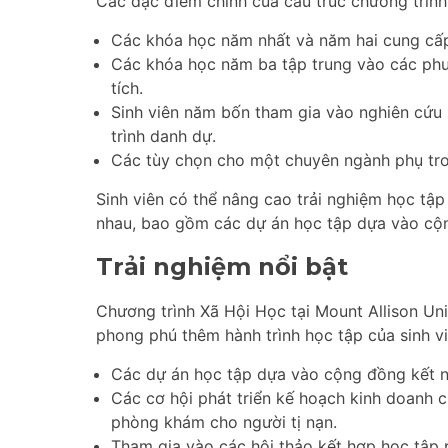
Các đặc điểm chính của cấu trúc chương trìn
Các khóa học năm nhất và năm hai cung cấp k
Các khóa học năm ba tập trung vào các phư
tích.
Sinh viên năm bốn tham gia vào nghiên cứu 
trình danh dự.
Các tùy chọn cho một chuyên ngành phụ tro
Sinh viên có thể nâng cao trải nghiệm học tậ
nhau, bao gồm các dự án học tập dựa vào cộn
Trải nghiệm nổi bật
Chương trình Xã Hội Học tại Mount Allison Un
phong phú thêm hành trình học tập của sinh vi
Các dự án học tập dựa vào cộng đồng kết nố
Các cơ hội phát triển kế hoạch kinh doanh 
phòng khám cho người tị nạn.
Tham gia vào các hội thảo kết hợp học tập p