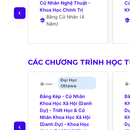
Cử Nhân Nghệ Thuật - 
Cử
Khoa Học Chính Trị
Kh
Bằng Cử Nhân
 (
4 
Năm
)
CÁC CHƯƠNG TRÌNH HỌC 
Đại Học
Ottawa
Bằng Kép - Cử Nhân 
Bằ
Khoa Học Xã Hội (Danh 
Kh
Dự) - Triết Học & Cử 
Dự
Nhân Khoa Học Xã Hội 
Kh
(Danh Dự) - Khoa Học 
Dự