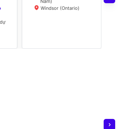
 
Năm
)
Tiến
 
Windsor (Ontario)
Tùy 
Bằ
 dự
(
4
O