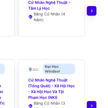
Cử Nhân Nghệ Thuật - 
Cử N
Tâm Lý Học
Tâm 
Bằng Cử Nhân
 (
4 
B
Năm
)
N
Đại Học
Windsor
Cử Nhân Nghệ Thuật 
Bằng
 
(Tổng Quát) - Xã Hội Học 
Cử N
n 
- Xã Hội Học Và Tội 
Hội 
 
Phạm Học (NKI)
Chủn
rị 
Bằng Cử Nhân
 (
3 
(OXR