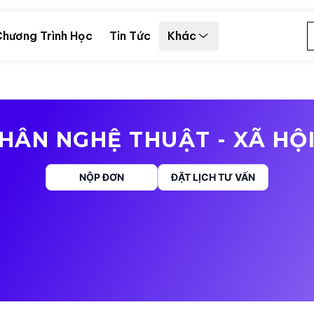
hương Trình Học
Tin Tức
Khác
HÂN NGHỆ THUẬT - XÃ HỘ
NỘP ĐƠN
ĐẶT LỊCH TƯ VẤN