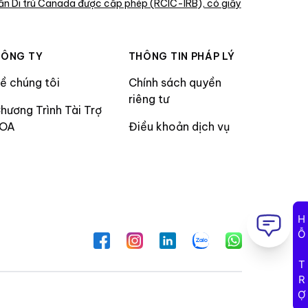
ấn Di trú Canada được cấp phép (RCIC-IRB), có giấy
ÔNG TY
THÔNG TIN PHÁP LÝ
ề chúng tôi
Chính sách quyền
riêng tư
hương Trình Tài Trợ
LOA
Điều khoản dịch vụ
HỖ TRỢ
Facebook
Instagram
LinkedIn
Zalo
WhatsApp