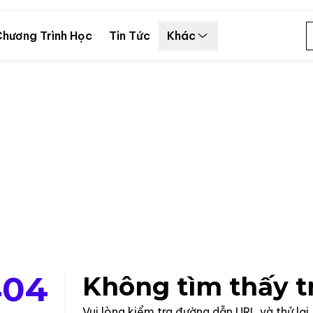
hương Trình Học
Tin Tức
Khác
404
Không tìm thấy t
Vui lòng kiểm tra đường dẫn URL và thử lại.