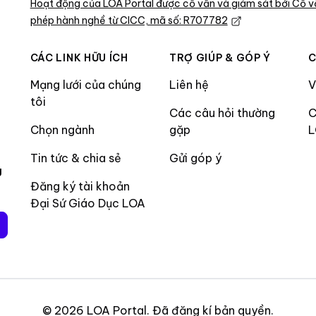
Hoạt động của LOA Portal được cố vấn và giám sát bởi Cố v
phép hành nghề từ CICC, mã số: R707782
CÁC LINK HỮU ÍCH
TRỢ GIÚP & GÓP Ý
C
Mạng lưới của chúng
Liên hệ
V
tôi
Các câu hỏi thường
C
Chọn ngành
gặp
Tin tức & chia sẻ
Gửi góp ý
g
Đăng ký tài khoản
Đại Sứ Giáo Dục LOA
©
2026
LOA Portal
.
Đã đăng kí bản quyền
.