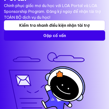
Chinh phục giấc mơ du học với LOA Portal và LOA
Sponsorship Program. Đăng ký ngay để nhận tài trợ
TOÀN BỘ dịch vụ du học!
Kiểm tra nhanh điều kiện nhận tài trợ
Gặp cố vấn