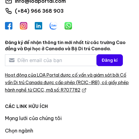
info@loaportal.com
(+84) 966 368 903
Facebook
Instagram
LinkedIn
Zalo
WhatsApp
Đăng ký để nhận thông tin mới nhất từ các trường Cao
đẳng và Đại học ở Canada và Bộ Di trú Canada.
Đăng kí
Hoạt động của LOA Portal được cố vấn và giám sát bởi Cố
vấn Di trú Canada được cấp phép (RCIC-IRB), có giấy phép
hành nghề từ CICC, mã số: R707782
CÁC LINK HỮU ÍCH
Mạng lưới của chúng tôi
Chọn ngành