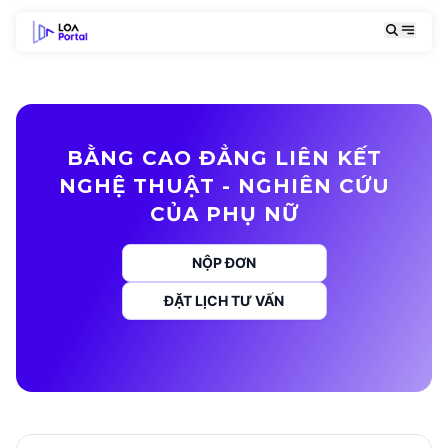
BẰNG CAO ĐẲNG LIÊN KẾT
NGHỆ THUẬT - NGHIÊN CỨU
CỦA PHỤ NỮ
NỘP ĐƠN
ĐẶT LỊCH TƯ VẤN