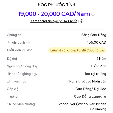
HỌC PHÍ ƯỚC TÍNH
Tổng quan về
Yêu Cầu Nhập
Kỳ nhập học
19,000 - 20,000 CAD/Năm
chương trình
Học
Xem thông tin học phí mới nhất
Cập nhật lần cuối vào 20-04-2026
Tổng quan về chương trình
Chứng chỉ
Bằng Cao Đẳng
Phí ghi danh
155.00 CAD
Điều kiện PGWP
Liên hệ với chúng tôi để được hỗ trợ
Độ dài
2
Năm
Ngôn ngữ giảng dạy
Tiếng Anh
Hình thức giảng dạy
Học tại trường
+8
Lĩnh vực học
Nghệ thuật và Nhân văn
Cấp độ
Cao Đẳng/ Đại Học
Trường
Cao Đẳng Langara
Tổng Quan Chương Trình
Khuôn viên trường
Vancouver
(
Vancouver
,
British
Columbia
)
Chương trình
Bằng Cao Đẳng Liên Kết Nghệ Thuật -