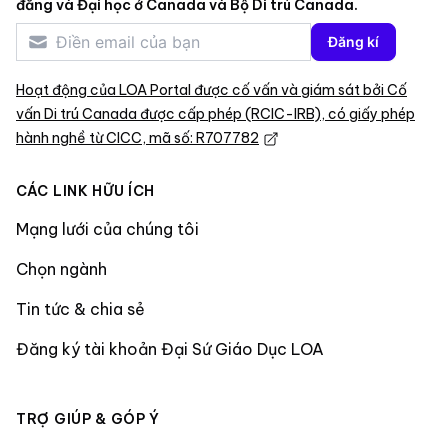
đẳng và Đại học ở Canada và Bộ Di trú Canada.
Đăng kí
Hoạt động của LOA Portal được cố vấn và giám sát bởi Cố
vấn Di trú Canada được cấp phép (RCIC-IRB), có giấy phép
hành nghề từ CICC, mã số: R707782
CÁC LINK HỮU ÍCH
Mạng lưới của chúng tôi
Chọn ngành
Tin tức & chia sẻ
Đăng ký tài khoản Đại Sứ Giáo Dục LOA
TRỢ GIÚP & GÓP Ý