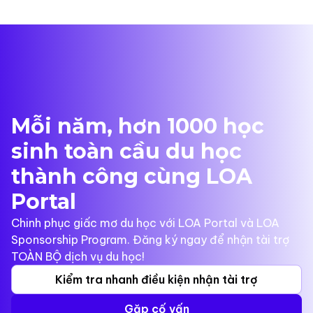
Mỗi năm, hơn 1000 học
sinh toàn cầu du học
thành công cùng LOA
Portal
Chinh phục giấc mơ du học với LOA Portal và LOA
Sponsorship Program. Đăng ký ngay để nhận tài trợ
TOÀN BỘ dịch vụ du học!
Kiểm tra nhanh điều kiện nhận tài trợ
Gặp cố vấn