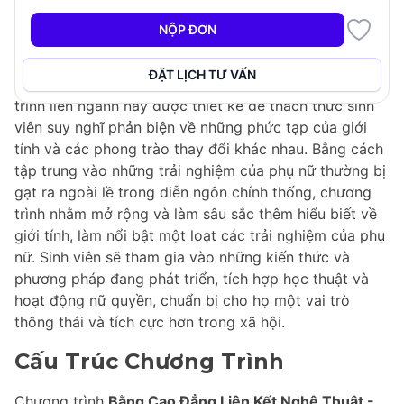
Nghiên Cứu Của Phụ Nữ
tại Langara College cung
NỘP ĐƠN
cấp một cơ hội độc đáo để khám phá các lý thuyết
quan trọng và những quan điểm toàn cầu đa dạng về
ĐẶT LỊCH TƯ VẤN
lịch sử và trải nghiệm hiện đại của phụ nữ. Chương
trình liên ngành này được thiết kế để thách thức sinh
viên suy nghĩ phản biện về những phức tạp của giới
tính và các phong trào thay đổi khác nhau. Bằng cách
tập trung vào những trải nghiệm của phụ nữ thường bị
gạt ra ngoài lề trong diễn ngôn chính thống, chương
trình nhằm mở rộng và làm sâu sắc thêm hiểu biết về
giới tính, làm nổi bật một loạt các trải nghiệm của phụ
nữ. Sinh viên sẽ tham gia vào những kiến thức và
phương pháp đang phát triển, tích hợp học thuật và
hoạt động nữ quyền, chuẩn bị cho họ một vai trò
thông thái và tích cực hơn trong xã hội.
Cấu Trúc Chương Trình
Chương trình
Bằng Cao Đẳng Liên Kết Nghệ Thuật -