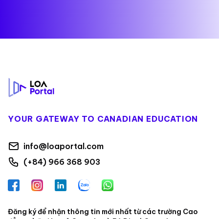
Footer
YOUR GATEWAY TO CANADIAN EDUCATION
info@loaportal.com
(+84) 966 368 903
Facebook
Instagram
LinkedIn
Zalo
WhatsApp
Đăng ký để nhận thông tin mới nhất từ các trường Cao