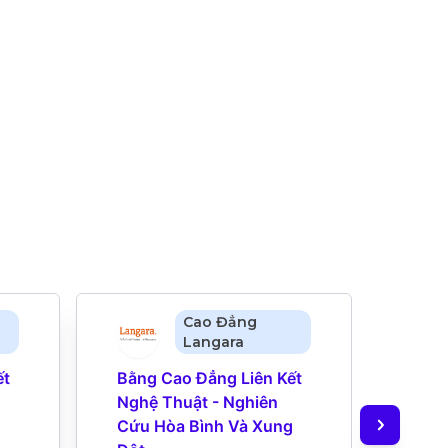
Cao Đẳng
Langara
t 
Bằng Cao Đẳng Liên Kết 
Bằng
Nghệ Thuật - Nghiên 
Nghệ
Cứu Hòa Bình Và Xung 
Cứu 