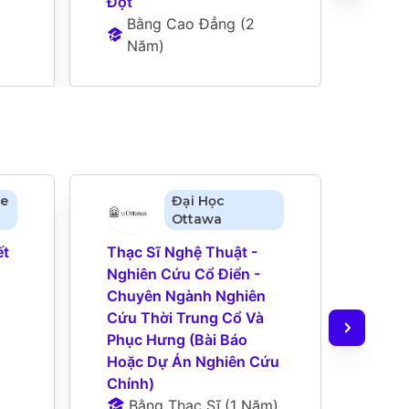
Đột
B
Bằng Cao Đẳng
 (
2 
N
Năm
)
le
Đại Học
Ottawa
t 
Thạc Sĩ Nghệ Thuật - 
Bằng
Nghiên Cứu Cổ Điển - 
Nghệ
Chuyên Ngành Nghiên 
Cứu 
Cứu Thời Trung Cổ Và 
B
Phục Hưng (Bài Báo 
N
Hoặc Dự Án Nghiên Cứu 
Va
Chính)
C
Bằng Thạc Sĩ
 (
1 Năm
)