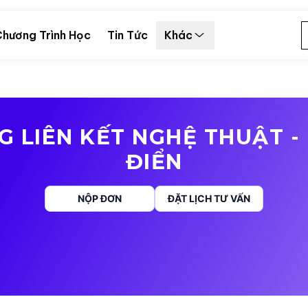
hương Trình Học
Tin Tức
Khác
 LIÊN KẾT NGHỆ THUẬT -
ĐIỂN
NỘP ĐƠN
ĐẶT LỊCH TƯ VẤN