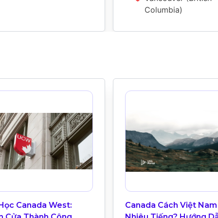
Columbia)
 Học Canada West:
Canada Cách Việt Nam
h Cửa Thành Công
Nhiêu Tiếng? Hướng D