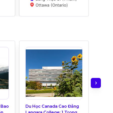
Ottawa (Ontario)
 Bao
Du Học Canada Cao Đẳng
ILAC: 
ẫn
Langara College: 1 Trong 3
Quốc T