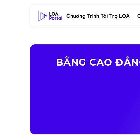
Chương Trình Tài Trợ LOA
C
BẰNG CAO ĐẲNG