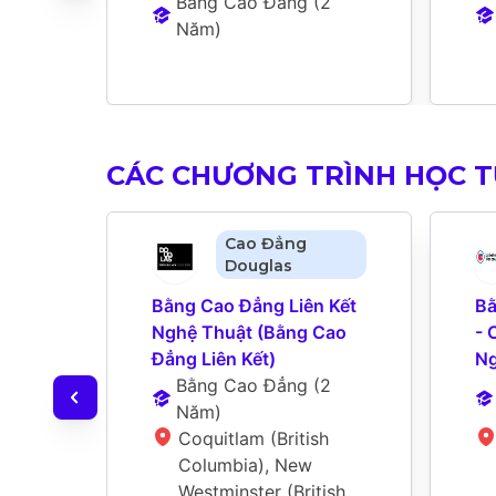
Bằng Cao Đẳng
 (
2 
Năm
)
CÁC CHƯƠNG TRÌNH HỌC 
Cao Đẳng
Douglas
Bằng Cao Đẳng Liên Kết 
Bằ
Nghệ Thuật (Bằng Cao 
- 
Đẳng Liên Kết)
Ng
Bằng Cao Đẳng
 (
2 
Năm
)
Coquitlam (British 
Columbia), New 
Westminster (British 