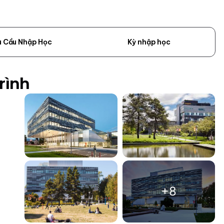
u Cầu Nhập Học
Kỳ nhập học
rình
+8