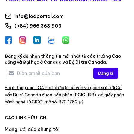
info@loaportal.com
(+84) 966 368 903
Facebook
Instagram
LinkedIn
Zalo
WhatsApp
Đăng ký để nhận thông tin mới nhất từ các trường Cao
đẳng và Đại học ở Canada và Bộ Di trú Canada.
Đăng kí
Hoạt động của LOA Portal được cố vấn và giám sát bởi Cố
vấn Di trú Canada được cấp phép (RCIC-IRB), có giấy phép
hành nghề từ CICC, mã số: R707782
CÁC LINK HỮU ÍCH
Mạng lưới của chúng tôi