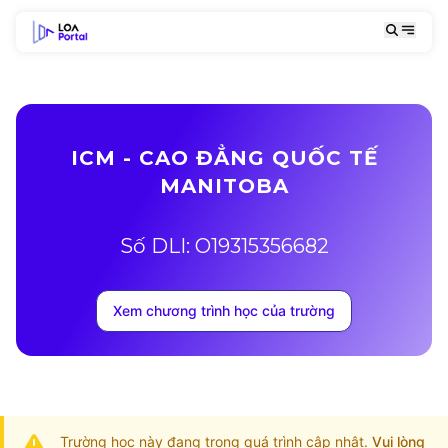
ICM - CAO ĐẲNG QUỐC TẾ
MANITOBA
Số DLI: O19315356682
Xem chương trình học của trường
Trường học này đang trong quá trình cập nhật.
Vui lòng