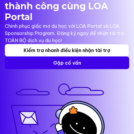
thành công cùng LOA
Portal
Chinh phục giấc mơ du học với LOA Portal và LOA
Sponsorship Program. Đăng ký ngay để nhận tài trợ
TOÀN BỘ dịch vụ du học!
Kiểm tra nhanh điều kiện nhận tài trợ
Gặp cố vấn