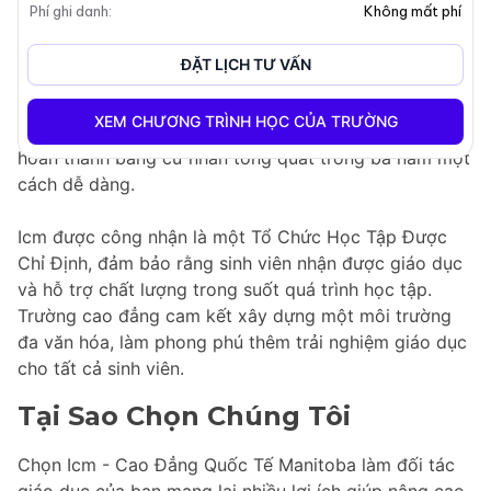
Phí ghi danh
:
Không mất phí
Nằm ở Winnipeg, Icm cam kết hỗ trợ sinh viên quốc tế
thông qua việc hướng dẫn học tập cá nhân hóa và tập
ĐẶT LỊCH TƯ VẤN
trung mạnh mẽ vào sự thành công của sinh viên.
Trường cao đẳng nhấn mạnh vào việc chuyển tiếp
XEM CHƯƠNG TRÌNH HỌC CỦA TRƯỜNG
suôn sẻ đến Đại Học Manitoba, cho phép sinh viên
hoàn thành bằng cử nhân tổng quát trong ba năm một
cách dễ dàng.
Icm được công nhận là một Tổ Chức Học Tập Được
Chỉ Định, đảm bảo rằng sinh viên nhận được giáo dục
và hỗ trợ chất lượng trong suốt quá trình học tập.
Trường cao đẳng cam kết xây dựng một môi trường
đa văn hóa, làm phong phú thêm trải nghiệm giáo dục
cho tất cả sinh viên.
Tại Sao Chọn Chúng Tôi
Chọn Icm - Cao Đẳng Quốc Tế Manitoba làm đối tác
giáo dục của bạn mang lại nhiều lợi ích giúp nâng cao