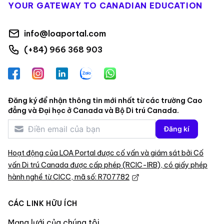
YOUR GATEWAY TO CANADIAN EDUCATION
info@loaportal.com
(+84) 966 368 903
Facebook
Instagram
LinkedIn
Zalo
WhatsApp
Đăng ký để nhận thông tin mới nhất từ các trường Cao
đẳng và Đại học ở Canada và Bộ Di trú Canada.
Đăng kí
Hoạt động của LOA Portal được cố vấn và giám sát bởi Cố
vấn Di trú Canada được cấp phép (RCIC-IRB), có giấy phép
hành nghề từ CICC, mã số: R707782
CÁC LINK HỮU ÍCH
Mạng lưới của chúng tôi