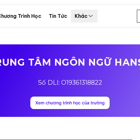
hương Trình Học
Tin Tức
Khác
RUNG TÂM NGÔN NGỮ HAN
Số DLI: O19361318822
Xem chương trình học của trường