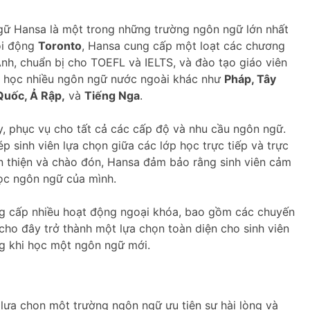
ữ Hansa là một trong những trường ngôn ngữ lớn nhất
ôi động
Toronto
, Hansa cung cấp một loạt các chương
nh, chuẩn bị cho TOEFL và IELTS, và đào tạo giáo viên
hể học nhiều ngôn ngữ nước ngoài khác như
Pháp, Tây
Quốc, Ả Rập,
và
Tiếng Nga
.
, phục vụ cho tất cả các cấp độ và nhu cầu ngôn ngữ.
ép sinh viên lựa chọn giữa các lớp học trực tiếp và trực
ân thiện và chào đón, Hansa đảm bảo rằng sinh viên cảm
học ngôn ngữ của mình.
g cấp nhiều hoạt động ngoại khóa, bao gồm các chuyến
 cho đây trở thành một lựa chọn toàn diện cho sinh viên
g khi học một ngôn ngữ mới.
ựa chọn một trường ngôn ngữ ưu tiên sự hài lòng và