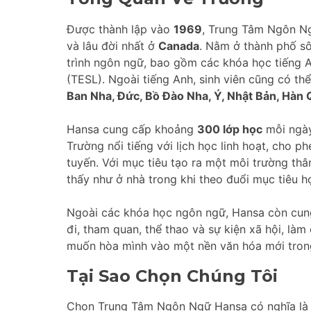
Được thành lập vào
1969
, Trung Tâm Ngôn Ng
và lâu đời nhất ở
Canada
. Nằm ở thành phố s
trình ngôn ngữ, bao gồm các khóa học tiếng A
(TESL). Ngoài tiếng Anh, sinh viên cũng có t
Ban Nha, Đức, Bồ Đào Nha, Ý, Nhật Bản, Hàn 
Hansa cung cấp khoảng
300 lớp học
mỗi ngày
Trường nổi tiếng với lịch học linh hoạt, cho ph
tuyến. Với mục tiêu tạo ra một môi trường th
thấy như ở nhà trong khi theo đuổi mục tiêu 
Ngoài các khóa học ngôn ngữ, Hansa còn cun
đi, tham quan, thể thao và sự kiện xã hội, làm
muốn hòa mình vào một nền văn hóa mới tron
Tại Sao Chọn Chúng Tôi
Chọn Trung Tâm Ngôn Ngữ Hansa có nghĩa là l