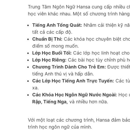
Trung Tâm Ngôn Ngữ Hansa cung cấp nhiều ch
học viên khác nhau. Một số chương trình hàn
Tiếng Anh Tổng Quát:
Nhằm cải thiện kỹ nă
tất cả các cấp độ.
Chuẩn Bị Thi:
Các khóa học chuyên biệt ch
điểm số mong muốn.
Lớp Học Buổi Tối:
Các lớp học linh hoạt cho
Lớp Học Riêng:
Các bài học tùy chỉnh phù h
Chương Trình Dành Cho Trẻ Em:
Được thiết
tiếng Anh thú vị và hấp dẫn.
Các Lớp Học Tiếng Anh Trực Tuyến:
Các tùy
xa.
Các Khóa Học Ngôn Ngữ Nước Ngoài:
Học 
Rập, Tiếng Nga,
và nhiều hơn nữa.
Với một loạt các chương trình, Hansa đảm bảo
trình học ngôn ngữ của mình.