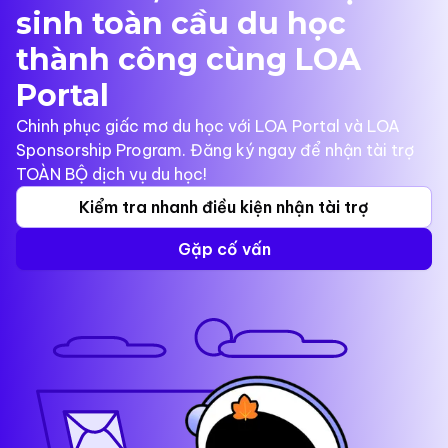
sinh toàn cầu du học
thành công cùng LOA
Portal
Chinh phục giấc mơ du học với LOA Portal và LOA
Sponsorship Program. Đăng ký ngay để nhận tài trợ
TOÀN BỘ dịch vụ du học!
Kiểm tra nhanh điều kiện nhận tài trợ
Gặp cố vấn