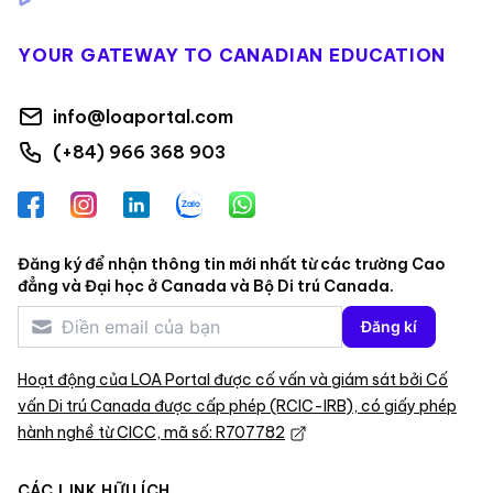
YOUR GATEWAY TO CANADIAN EDUCATION
info@loaportal.com
(+84) 966 368 903
Facebook
Instagram
LinkedIn
Zalo
WhatsApp
Đăng ký để nhận thông tin mới nhất từ các trường Cao
đẳng và Đại học ở Canada và Bộ Di trú Canada.
Đăng kí
Hoạt động của LOA Portal được cố vấn và giám sát bởi Cố
vấn Di trú Canada được cấp phép (RCIC-IRB), có giấy phép
hành nghề từ CICC, mã số: R707782
CÁC LINK HỮU ÍCH