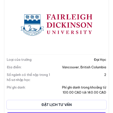
Mô tả trường
Địa chỉ khuôn viên
Mô tả trường
Loại của trường
:
Đại Học
Địa điểm
:
Vancouver
,
British Columbia
Số ngành có thể nộp trong 1
2
hồ sơ nhập học
:
Phí ghi danh
:
Phí ghi danh trong khoảng từ
100.00 CAD tới 140.00 CAD
+5
ĐẶT LỊCH TƯ VẤN