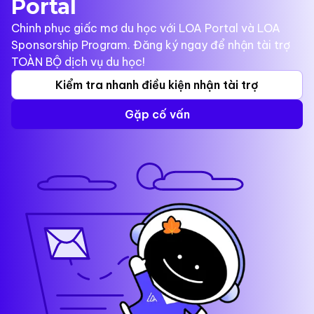
Portal
Chinh phục giấc mơ du học với LOA Portal và LOA
Sponsorship Program. Đăng ký ngay để nhận tài trợ
TOÀN BỘ dịch vụ du học!
Kiểm tra nhanh điều kiện nhận tài trợ
Gặp cố vấn