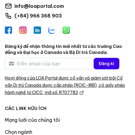
info@loaportal.com
(+84) 966 368 903
Facebook
Instagram
LinkedIn
Zalo
WhatsApp
Đăng ký để nhận thông tin mới nhất từ các trường Cao
đẳng và Đại học ở Canada và Bộ Di trú Canada.
Đăng kí
Hoạt động của LOA Portal được cố vấn và giám sát bởi Cố
vấn Di trú Canada được cấp phép (RCIC-IRB), có giấy phép
hành nghề từ CICC, mã số: R707782
CÁC LINK HỮU ÍCH
Mạng lưới của chúng tôi
Chọn ngành