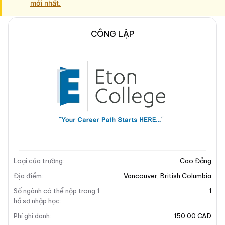
mới nhất.
CÔNG LẬP
Mô tả trường
Địa chỉ khuôn viên
Mô tả trường
+1
Loại của trường
:
Cao Đẳng
Địa điểm
:
Vancouver
,
British Columbia
Số ngành có thể nộp trong 1
1
hồ sơ nhập học
:
Phí ghi danh
:
150.00 CAD