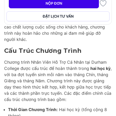
thuyết với đào tạo thực hành, bao gồm cả thực tập
NỘP ĐƠN
lâm sàng, để chuẩn bị cho sinh viên đối mặt với những
thách thức thực tế trong các môi trường chăm sóc
ĐẶT LỊCH TƯ VẤN
sức khỏe khác nhau. Với sự tập trung vào việc nâng
cao chất lượng cuộc sống cho khách hàng, chương
trình này hoàn hảo cho những ai đam mê giúp đỡ
người khác.
Cấu Trúc Chương Trình
Chương trình Nhân Viên Hỗ Trợ Cá Nhân tại Durham
College được cấu trúc để hoàn thành trong
hai học kỳ
,
với ba đợt tuyển sinh mỗi năm vào tháng Chín, tháng
Giêng và tháng Năm. Chương trình này được giảng
dạy theo hình thức kết hợp, kết hợp giữa học trực tiếp
và các thành phần trực tuyến. Các đặc điểm chính của
cấu trúc chương trình bao gồm:
Thời Gian Chương Trình:
Hai học kỳ (tổng cộng 8
tháng)