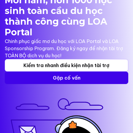
Mỗi năm, hơn 1000 học
sinh toàn cầu du học
thành công cùng LOA
Portal
Chinh phục giấc mơ du học với LOA Portal và LOA
Sponsorship Program. Đăng ký ngay để nhận tài trợ
TOÀN BỘ dịch vụ du học!
Kiểm tra nhanh điều kiện nhận tài trợ
Gặp cố vấn