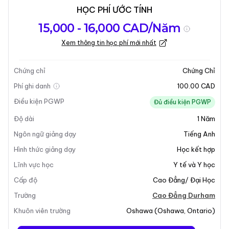
HỌC PHÍ ƯỚC TÍNH
Tổng quan về
Yêu Cầu Nhập
Kỳ nhập học
15,000 - 16,000 CAD/Năm
chương trình
Học
Xem thông tin học phí mới nhất
Cập nhật lần cuối vào 04-02-2026
Tổng quan về chương trình
Chứng chỉ
Chứng Chỉ
Phí ghi danh
100.00 CAD
Tổng Quan Chương Trình
Điều kiện PGWP
Đủ điều kiện PGWP
Độ dài
1
Năm
Theo đuổi một sự nghiệp chăm sóc sức khỏe đầy ý
nghĩa với chứng chỉ Nhân Viên Hỗ Trợ Cá Nhân từ
Ngôn ngữ giảng dạy
Tiếng Anh
Durham College. Chương trình này được thiết kế để
Hình thức giảng dạy
Học kết hợp
trang bị cho sinh viên những kỹ năng cần thiết để
Lĩnh vực học
Y tế và Y học
cung cấp sự chăm sóc nhân ái, tập trung vào khách
Cấp độ
Cao Đẳng/ Đại Học
hàng. Nhân Viên Hỗ Trợ Cá Nhân (PSW) là một người
chăm sóc quan trọng, hỗ trợ các cá nhân trong các
Trường
Cao Đẳng Durham
hoạt động sinh hoạt hàng ngày, đảm bảo sự thoải mái
Khuôn viên trường
Oshawa
(
Oshawa
,
Ontario
)
và sức khỏe của họ. Chương trình kết hợp kiến thức lý