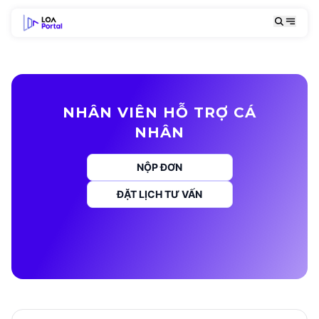
NHÂN VIÊN HỖ TRỢ CÁ
NHÂN
NỘP ĐƠN
ĐẶT LỊCH TƯ VẤN