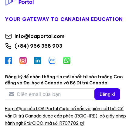
YOUR GATEWAY TO CANADIAN EDUCATION
info@loaportal.com
(+84) 966 368 903
Facebook
Instagram
LinkedIn
Zalo
WhatsApp
Đăng ký để nhận thông tin mới nhất từ các trường Cao
đẳng và Đại học ở Canada và Bộ Di trú Canada.
Đăng kí
Hoạt động của LOA Portal được cố vấn và giám sát bởi Cố
vấn Di trú Canada được cấp phép (RCIC-IRB), có giấy phép
hành nghề từ CICC, mã số: R707782