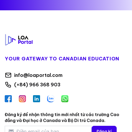
Footer
YOUR GATEWAY TO CANADIAN EDUCATION
info@loaportal.com
(+84) 966 368 903
Facebook
Instagram
LinkedIn
Zalo
WhatsApp
Đăng ký để nhận thông tin mới nhất từ các trường Cao
đẳng và Đại học ở Canada và Bộ Di trú Canada.
Đăng kí