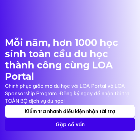
Mỗi năm, hơn 1000 học
sinh toàn cầu du học
thành công cùng LOA
Portal
Chinh phục giấc mơ du học với LOA Portal và LOA
Sponsorship Program. Đăng ký ngay để nhận tài trợ
TOÀN BỘ dịch vụ du học!
Kiểm tra nhanh điều kiện nhận tài trợ
Gặp cố vấn