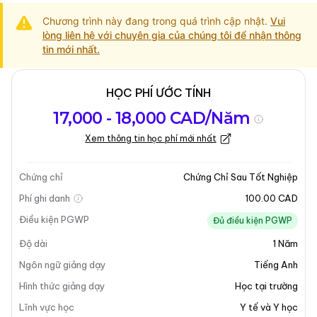
Chương trình này đang trong quá trình cập nhật.
Vui
lòng liên hệ với chuyên gia của chúng tôi để nhận thông
tin mới nhất.
HỌC PHÍ ƯỚC TÍNH
Tổng quan về
Yêu Cầu Nhập
Kỳ nhập học
17,000 - 18,000 CAD/Năm
chương trình
Học
Xem thông tin học phí mới nhất
Cập nhật lần cuối vào 04-02-2026
Tổng quan về chương trình
Chứng chỉ
Chứng Chỉ Sau Tốt Nghiệp
Phí ghi danh
100.00 CAD
Tổng Quan Chương Trình
Điều kiện PGWP
Đủ điều kiện PGWP
Độ dài
1
Năm
Chương trình Chứng Chỉ Sau Tốt Nghiệp Về Nghiện Và
Sức Khỏe Tâm Thần được thiết kế cho sinh viên có
Ngôn ngữ giảng dạy
Tiếng Anh
nền tảng giáo dục liên quan. Chương trình chuyên biệt
Hình thức giảng dạy
Học tại trường
này được phát triển với sự hợp tác của các chuyên gia
Lĩnh vực học
Y tế và Y học
trong lĩnh vực nghiện và sức khỏe tâm thần, bao gồm