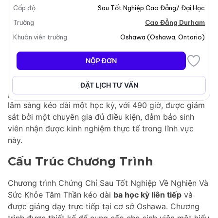
Cấp độ
Sau Tốt Nghiệp Cao Đẳng/ Đại Học
cả Tập Đoàn Y Tế Lakeridge. Mục tiêu của chương
trình là trang bị cho sinh viên kiến thức và kỹ năng cần
Trường
Cao Đẳng Durham
thiết để giải quyết hai thách thức lớn trong lĩnh vực
Khuôn viên trường
Oshawa
(
Oshawa
,
Ontario
)
chăm sóc sức khỏe của Canada: sức khỏe tâm thần và
hành vi nghiện. Sinh viên sẽ có được cả hiểu biết lý
NỘP ĐƠN
thuyết và kỹ năng lâm sàng thực tiễn để hỗ trợ khách
hàng trong hành trình hướng tới sức khỏe. Một thành
ĐẶT LỊCH TƯ VẤN
phần quan trọng của chương trình là một kỳ thực tập
lâm sàng kéo dài một học kỳ, với 490 giờ, được giám
sát bởi một chuyên gia đủ điều kiện, đảm bảo sinh
viên nhận được kinh nghiệm thực tế trong lĩnh vực
này.
Cấu Trúc Chương Trình
Chương trình Chứng Chỉ Sau Tốt Nghiệp Về Nghiện Và
Sức Khỏe Tâm Thần kéo dài
ba học kỳ liên tiếp
và
được giảng dạy trực tiếp tại cơ sở Oshawa. Chương
trình được thiết kế để cung cấp cho sinh viên một hiểu