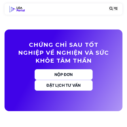
CHỨNG CHỈ SAU TỐT
NGHIỆP VỀ NGHIỆN VÀ SỨC
KHỎE TÂM THẦN
NỘP ĐƠN
ĐẶT LỊCH TƯ VẤN