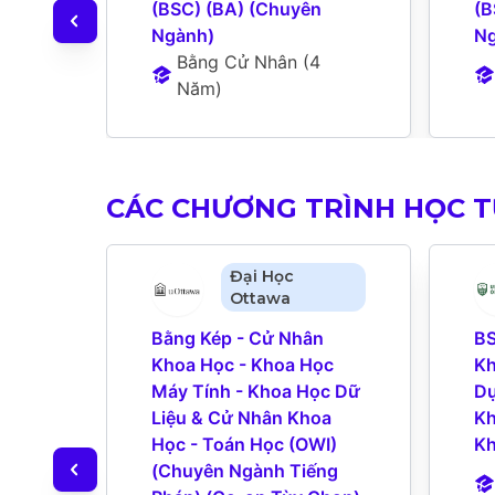
(BSC) (BA) (Chuyên 
(B
Ngành)
Ng
Bằng Cử Nhân
 (
4 
Năm
)
CÁC CHƯƠNG TRÌNH HỌC 
Đại Học
Ottawa
Bằng Kép - Cử Nhân 
BS
Khoa Học - Khoa Học 
Kh
Máy Tính - Khoa Học Dữ 
Dụ
Liệu & Cử Nhân Khoa 
Kh
Học - Toán Học (OWI) 
Kh
(Chuyên Ngành Tiếng 