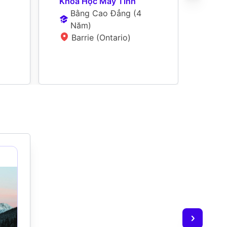
Khoa Học Máy Tính
N
Bằng Cao Đẳng
 (
4 
E
Năm
)
Barrie (Ontario)