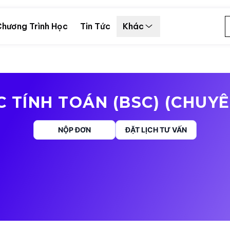
hương Trình Học
Tin Tức
Khác
 TÍNH TOÁN (BSC) (CHUY
NỘP ĐƠN
ĐẶT LỊCH TƯ VẤN