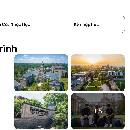
u Cầu Nhập Học
Kỳ nhập học
rình
+5