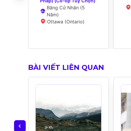
Pháp) (Co-op Tùy Chọn)
Bằng Cử Nhân
 (
5 
Năm
)
Ottawa (Ontario)
BÀI VIẾT LIÊN QUAN