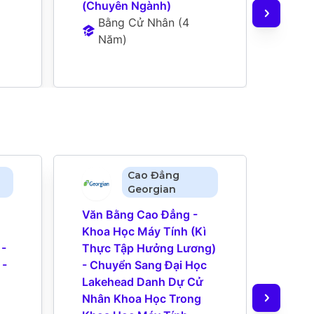
(Chuyên Ngành)
(BSC
Bằng Cử Nhân
 (
4 
Tiếp
Năm
)
B
N
Cao Đẳng
Georgian
Văn Bằng Cao Đẳng - 
BSC 
Khoa Học Máy Tính (Kì 
Khoa
- 
Thực Tập Hưởng Lương) 
Dục)
- 
- Chuyển Sang Đại Học 
Khoa
Lakehead Danh Dự Cử 
Khoa
Nhân Khoa Học Trong 
B