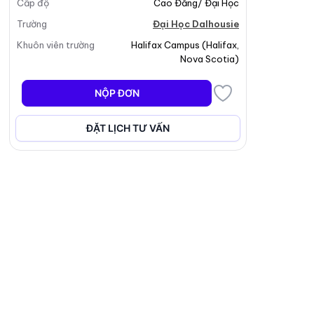
Cấp độ
Cao Đẳng/ Đại Học
Trường
Đại Học Dalhousie
Khuôn viên trường
Halifax Campus
(
Halifax
,
Nova Scotia
)
NỘP ĐƠN
ĐẶT LỊCH TƯ VẤN