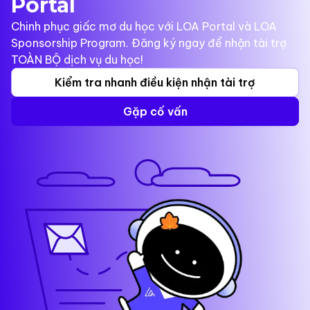
Portal
Chinh phục giấc mơ du học với LOA Portal và LOA
Sponsorship Program. Đăng ký ngay để nhận tài trợ
TOÀN BỘ dịch vụ du học!
Kiểm tra nhanh điều kiện nhận tài trợ
Gặp cố vấn