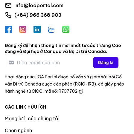
info@loaportal.com
(+84) 966 368 903
Facebook
Instagram
LinkedIn
Zalo
WhatsApp
Đăng ký để nhận thông tin mới nhất từ các trường Cao
đẳng và Đại học ở Canada và Bộ Di trú Canada.
Đăng kí
Hoạt động của LOA Portal được cố vấn và giám sát bởi Cố
vấn Di trú Canada được cấp phép (RCIC-IRB), có giấy phép
hành nghề từ CICC, mã số: R707782
CÁC LINK HỮU ÍCH
Mạng lưới của chúng tôi
Chọn ngành