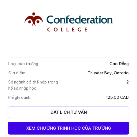
Mô tả trường
Loại của trường
:
Cao Đẳng
Địa điểm
:
Thunder Bay
,
Ontario
Số ngành có thể nộp trong 1
2
hồ sơ nhập học
:
Phí ghi danh
:
125.00 CAD
ĐẶT LỊCH TƯ VẤN
XEM CHƯƠNG TRÌNH HỌC CỦA TRƯỜNG