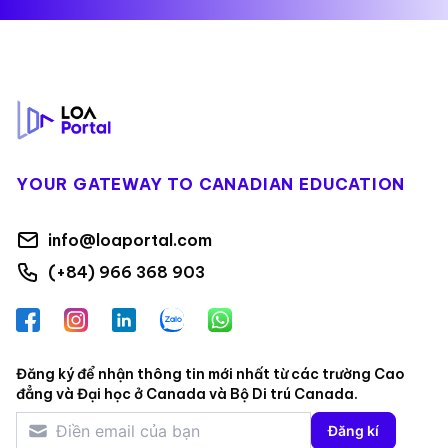
Footer
YOUR GATEWAY TO CANADIAN EDUCATION
info@loaportal.com
(+84) 966 368 903
Facebook
Instagram
LinkedIn
Zalo
WhatsApp
Đăng ký để nhận thông tin mới nhất từ các trường Cao
đẳng và Đại học ở Canada và Bộ Di trú Canada.
Đăng kí