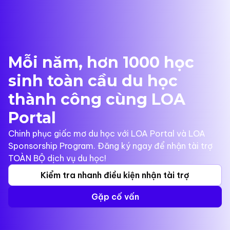
Mỗi năm, hơn 1000 học
sinh toàn cầu du học
thành công cùng LOA
Portal
Chinh phục giấc mơ du học với LOA Portal và LOA
Sponsorship Program. Đăng ký ngay để nhận tài trợ
TOÀN BỘ dịch vụ du học!
Kiểm tra nhanh điều kiện nhận tài trợ
Gặp cố vấn