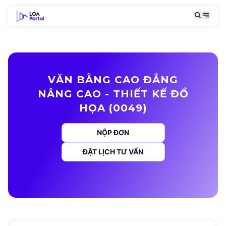
VĂN BẰNG CAO ĐẲNG
NÂNG CAO - THIẾT KẾ ĐỒ
HỌA (0049)
NỘP ĐƠN
ĐẶT LỊCH TƯ VẤN