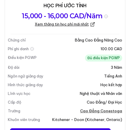
HỌC PHÍ ƯỚC TÍNH
Tổng quan về
Yêu Cầu Nhập
Kỳ nhập học
15,000 - 16,000 CAD/Năm
chương trình
Học
Xem thông tin học phí mới nhất
Cập nhật lần cuối vào 02-02-2026
Tổng quan về chương trình
Chứng chỉ
Bằng Cao Đẳng Nâng Cao
Phí ghi danh
100.00 CAD
Điều kiện PGWP
Đủ điều kiện PGWP
Độ dài
3
Năm
Ngôn ngữ giảng dạy
Tiếng Anh
Hình thức giảng dạy
Học kết hợp
Lĩnh vực học
Nghệ thuật và Nhân văn
Cấp độ
Cao Đẳng/ Đại Học
Trường
Cao Đẳng Conestoga
Khuôn viên trường
Kitchener - Doon
(
Kitchener
,
Ontario
)